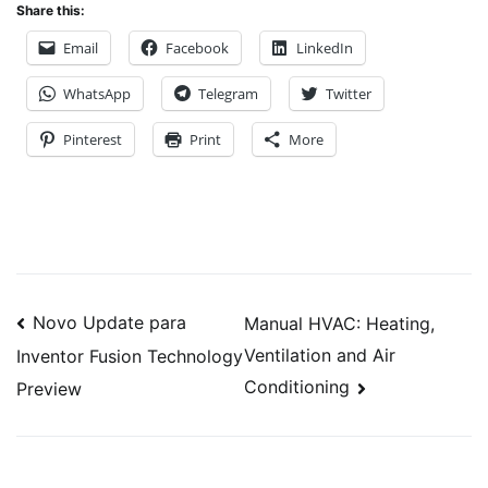
Share this:
Email
Facebook
LinkedIn
WhatsApp
Telegram
Twitter
Pinterest
Print
More
Navegação
Novo Update para
Manual HVAC: Heating,
Ventilation and Air
Inventor Fusion Technology
de
Conditioning
Preview
artigos