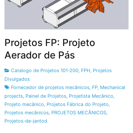
Projetos FP: Projeto
Aerador de Pás
Catalogo de Projetos 101-200
,
FPH
,
Projetos
Fabrica
26
Divulgados
do
de
Fornecedor de projetos mecânicos
,
FP
,
Mechanical
Projeto
Maio
projects
,
Painel de Projetos
,
Projetista Mecânico
,
de
Projeto mecânico
,
Projetos Fábrica do Projeto
,
2016
Projetos mecânicos
,
PROJETOS MECÂNICOS
,
Projetos-de-jantod