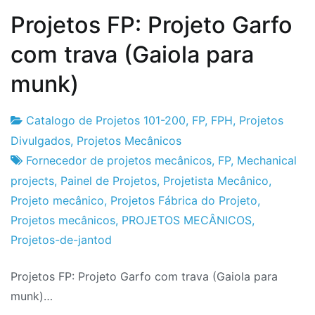
Projetos FP: Projeto Garfo
com trava (Gaiola para
munk)
Catalogo de Projetos 101-200
,
FP
,
FPH
,
Projetos
Fabrica
17
Divulgados
,
Projetos Mecânicos
do
de
Fornecedor de projetos mecânicos
,
FP
,
Mechanical
Projeto
Maio
projects
,
Painel de Projetos
,
Projetista Mecânico
,
de
Projeto mecânico
,
Projetos Fábrica do Projeto
,
2016
Projetos mecânicos
,
PROJETOS MECÂNICOS
,
Projetos-de-jantod
Projetos FP: Projeto Garfo com trava (Gaiola para
munk)…