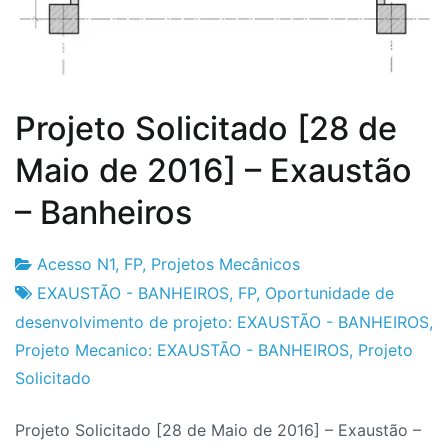
Projeto Solicitado [28 de
Maio de 2016] – Exaustão
– Banheiros
Acesso N1
,
FP
,
Projetos Mecânicos
Fabrica
28
EXAUSTÃO - BANHEIROS
,
FP
,
Oportunidade de
do
de
desenvolvimento de projeto: EXAUSTÃO - BANHEIROS
,
Projeto
Maio
Projeto Mecanico: EXAUSTÃO - BANHEIROS
,
Projeto
de
Solicitado
2016
Projeto Solicitado [28 de Maio de 2016] – Exaustão –