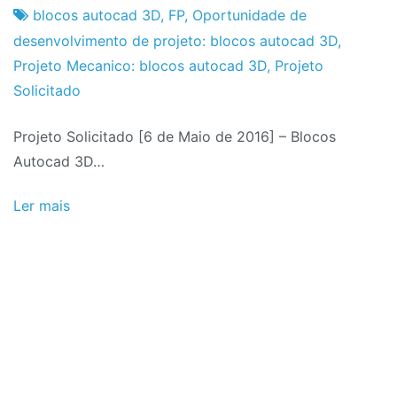
Fabrica
6
blocos autocad 3D
,
FP
,
Oportunidade de
do
de
desenvolvimento de projeto: blocos autocad 3D
,
Projeto
Maio
Projeto Mecanico: blocos autocad 3D
,
Projeto
de
Solicitado
2016
Projeto Solicitado [6 de Maio de 2016] – Blocos
Autocad 3D…
Ler mais