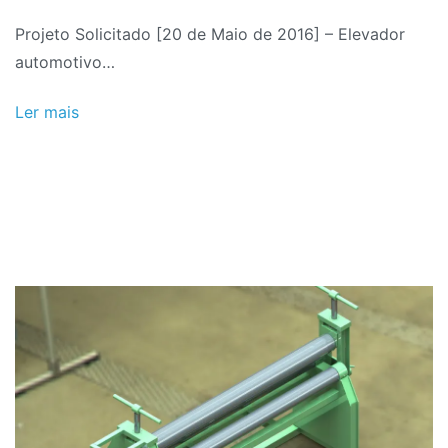
2016
Projeto Solicitado [20 de Maio de 2016] – Elevador
automotivo…
Ler mais