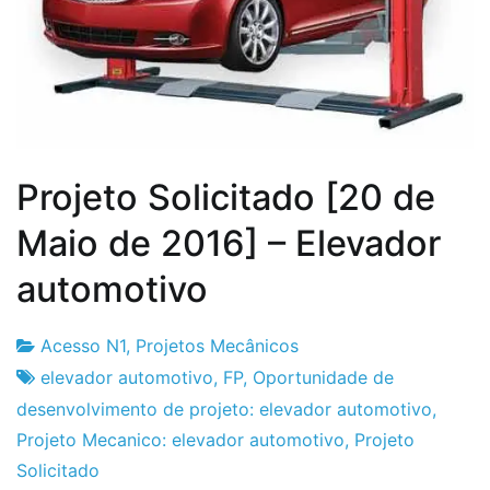
Projeto Solicitado [20 de
Maio de 2016] – Elevador
automotivo
Acesso N1
,
Projetos Mecânicos
Fabrica
20
elevador automotivo
,
FP
,
Oportunidade de
do
de
desenvolvimento de projeto: elevador automotivo
,
Projeto
Maio
Projeto Mecanico: elevador automotivo
,
Projeto
de
Solicitado