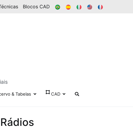
BR
ES
IT
EN
FR
Técnicas
Blocos CAD
iais
cervo & Tabelas
CAD
 Rádios