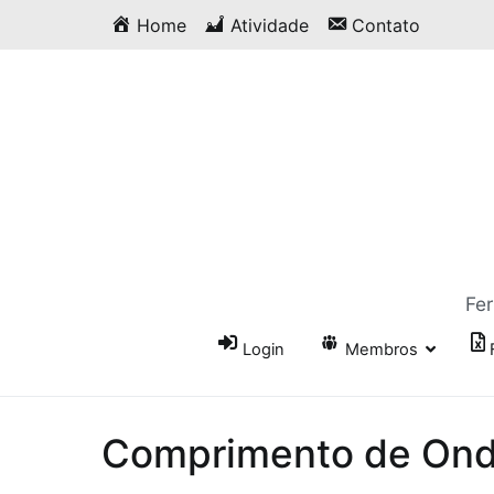
Saltar
Home
Atividade
Contato
para
o
conteúdo
Fer
Login
Membros
Comprimento de Ond