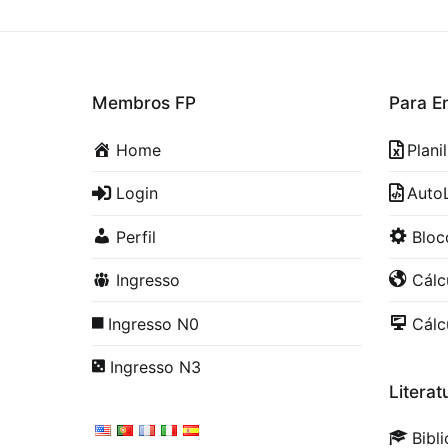
Membros FP
Para E
Home
Plani
Login
Auto
Perfil
Blo
Ingresso
Cálc
Ingresso N0
Cálc
Ingresso N3
Literat
Bibl