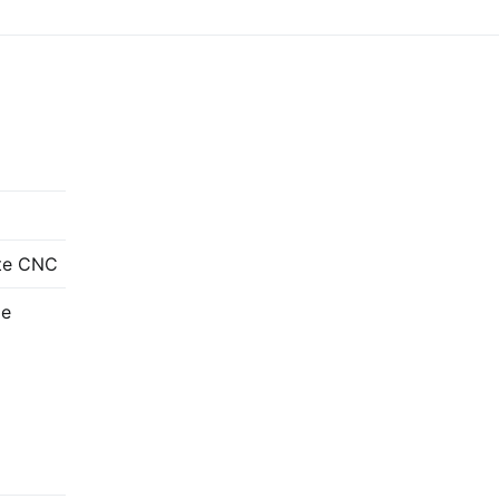
te CNC
de