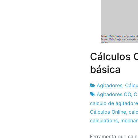
Cálculos O
básica
Agitadores
,
Cálcu
Fabrica
7
Agitadores CO
,
C
do
de
calculo de agitador
Projeto
Setembro
Cálculos Online
,
calc
de
calculations
,
mechani
2016
Ferramenta que calc