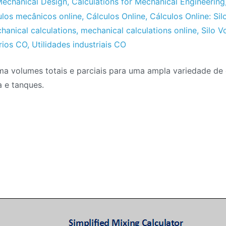
Mechanical Design
,
Calculations for Mechanical Engineering
ulos mecânicos online
,
Cálculos Online
,
Cálculos Online: Si
hanical calculations
,
mechanical calculations online
,
Silo 
rios CO
,
Utilidades industriais CO
a volumes totais e parciais para uma ampla variedade de e
a e tanques.