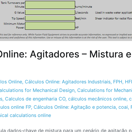
nline: Agitadores – Mistura 
los Online
,
Cálculos Online: Agitadores Industriais
,
FPH
,
HF
alculations for Mechanical Design
,
Calculations for Mechan
es
,
Calculos de engenharia CO
,
cálculos mecânicos online
,
c
ulos online FP
,
Cálculos Online: Agitação e potencia
,
coai
,
cal calculations online
ula dados-chave de mistura para um cenário de agitação pa