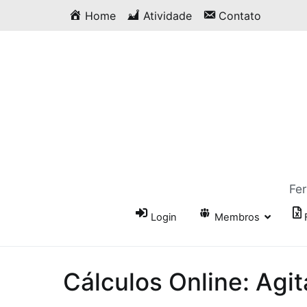
Saltar
Home
Atividade
Contato
para
o
conteúdo
Fer
Login
Membros
Cálculos Online: Agit