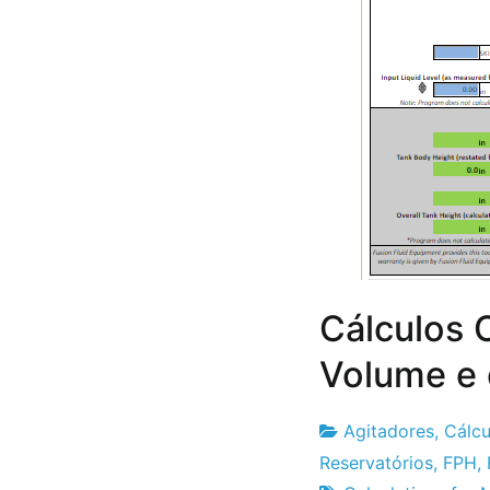
Cálculos 
Volume e
Agitadores
,
Cálcu
Fabrica
7
Reservatórios
,
FPH
,