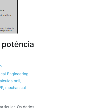
e potência
P
ical Engineering
,
alculos onli
,
FP
,
mechanical
rticular. Os dados