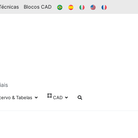
BR
ES
IT
EN
FR
Técnicas
Blocos CAD
iais
cervo & Tabelas
CAD