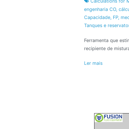
do
de
Calculations for 
Projeto
Setembro
engenharia CO
,
cálc
de
Capacidade
,
FP
,
mec
2016
Tanques e reservato
Ferramenta que estim
recipiente de mistur
Ler mais