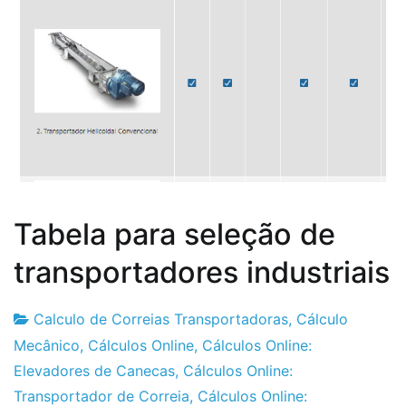
Tabela para seleção de
transportadores industriais
Calculo de Correias Transportadoras
,
Cálculo
Fabrica
11
Mecânico
,
Cálculos Online
,
Cálculos Online:
do
de
Elevadores de Canecas
,
Cálculos Online:
Projeto
Setembro
Transportador de Correia
,
Cálculos Online: