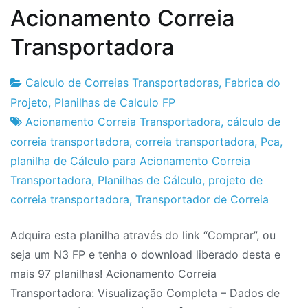
Acionamento Correia
Transportadora
Calculo de Correias Transportadoras
,
Fabrica do
Fabrica
14
Projeto
,
Planilhas de Calculo FP
do
de
Acionamento Correia Transportadora
,
cálculo de
Projeto
Maio
correia transportadora
,
correia transportadora
,
Pca
,
de
planilha de Cálculo para Acionamento Correia
2012
Transportadora
,
Planilhas de Cálculo
,
projeto de
correia transportadora
,
Transportador de Correia
Adquira esta planilha através do link “Comprar”, ou
seja um N3 FP e tenha o download liberado desta e
mais 97 planilhas! Acionamento Correia
Transportadora: Visualização Completa – Dados de