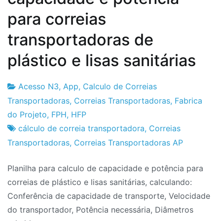
para correias
transportadoras de
plástico e lisas sanitárias
Acesso N3
,
App
,
Calculo de Correias
Fabrica
3
Transportadoras
,
Correias Transportadoras
,
Fabrica
do
de
do Projeto
,
FPH
,
HFP
Projeto
Setembro
cálculo de correia transportadora
,
Correias
de
Transportadoras
,
Correias Transportadoras AP
2024
Planilha para calculo de capacidade e potência para
correias de plástico e lisas sanitárias, calculando:
Conferência de capacidade de transporte, Velocidade
do transportador, Potência necessária, Diâmetros