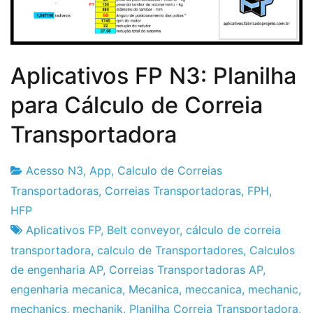
Aplicativos FP N3: Planilha
para Cálculo de Correia
Transportadora
Acesso N3
,
App
,
Calculo de Correias
Fabrica
27
Transportadoras
,
Correias Transportadoras
,
FPH
,
do
de
HFP
Projeto
Novembro
Aplicativos FP
,
Belt conveyor
,
cálculo de correia
de
transportadora
,
calculo de Transportadores
,
Calculos
2019
de engenharia AP
,
Correias Transportadoras AP
,
engenharia mecanica
,
Mecanica
,
meccanica
,
mechanic
,
mechanics
,
mechanik
,
Planilha Correia Transportadora
,