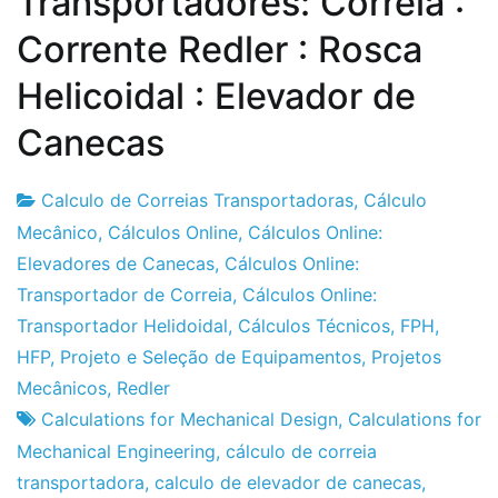
Transportadores: Correia :
Corrente Redler : Rosca
Helicoidal : Elevador de
Canecas
Calculo de Correias Transportadoras
,
Cálculo
Fabrica
16
Mecânico
,
Cálculos Online
,
Cálculos Online:
do
de
Elevadores de Canecas
,
Cálculos Online:
Projeto
Junho
Transportador de Correia
,
Cálculos Online:
de
Transportador Helidoidal
,
Cálculos Técnicos
,
FPH
,
2021
HFP
,
Projeto e Seleção de Equipamentos
,
Projetos
Mecânicos
,
Redler
Calculations for Mechanical Design
,
Calculations for
Mechanical Engineering
,
cálculo de correia
transportadora
,
calculo de elevador de canecas
,