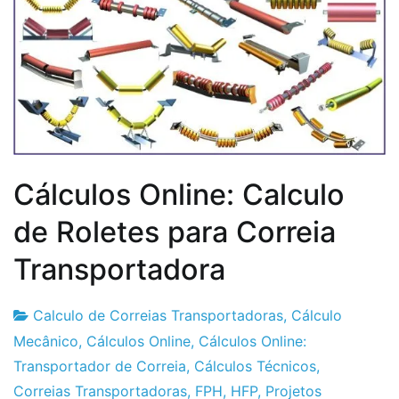
Cálculos Online: Calculo
de Roletes para Correia
Transportadora
Calculo de Correias Transportadoras
,
Cálculo
Fabrica
1
Mecânico
,
Cálculos Online
,
Cálculos Online:
do
de
Transportador de Correia
,
Cálculos Técnicos
,
Projeto
Abril
Correias Transportadoras
,
FPH
,
HFP
,
Projetos