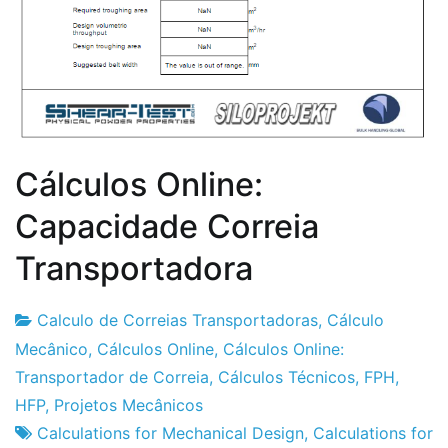
Cálculos Online:
Capacidade Correia
Transportadora
Calculo de Correias Transportadoras
,
Cálculo
Fabrica
1
Mecânico
,
Cálculos Online
,
Cálculos Online:
do
de
Transportador de Correia
,
Cálculos Técnicos
,
FPH
,
Projeto
Abril
HFP
,
Projetos Mecânicos
de
Calculations for Mechanical Design
,
Calculations for