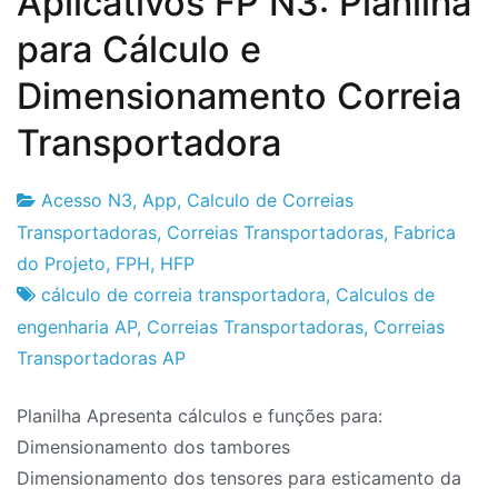
Aplicativos FP N3: Planilha
para Cálculo e
Dimensionamento Correia
Transportadora
Acesso N3
,
App
,
Calculo de Correias
Fabrica
3
Transportadoras
,
Correias Transportadoras
,
Fabrica
do
de
do Projeto
,
FPH
,
HFP
Projeto
Setembro
cálculo de correia transportadora
,
Calculos de
de
engenharia AP
,
Correias Transportadoras
,
Correias
2024
Transportadoras AP
Planilha Apresenta cálculos e funções para:
Dimensionamento dos tambores
Dimensionamento dos tensores para esticamento da