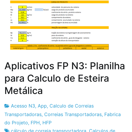
Aplicativos FP N3: Planilha
para Calculo de Esteira
Metálica
Acesso N3
,
App
,
Calculo de Correias
Fabrica
3
Transportadoras
,
Correias Transportadoras
,
Fabrica
do
de
do Projeto
,
FPH
,
HFP
Projeto
Setembro
cálculo de correia transportadora
,
Calculos de