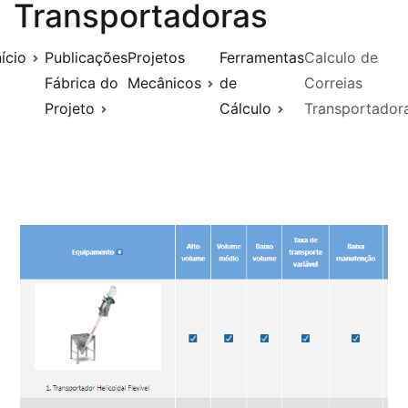
Transportadoras
nício
Publicações
Projetos
Ferramentas
Calculo de
Fábrica do
Mecânicos
de
Correias
Projeto
Cálculo
Transportador