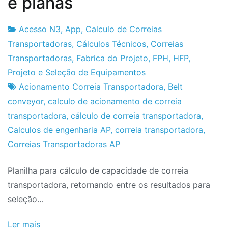
e planas
Acesso N3
,
App
,
Calculo de Correias
Fabrica
26
Transportadoras
,
Cálculos Técnicos
,
Correias
do
de
Transportadoras
,
Fabrica do Projeto
,
FPH
,
HFP
,
Projeto
Junho
Projeto e Seleção de Equipamentos
de
Acionamento Correia Transportadora
,
Belt
2024
conveyor
,
calculo de acionamento de correia
transportadora
,
cálculo de correia transportadora
,
Calculos de engenharia AP
,
correia transportadora
,
Correias Transportadoras AP
Planilha para cálculo de capacidade de correia
transportadora, retornando entre os resultados para
seleção…
Ler mais