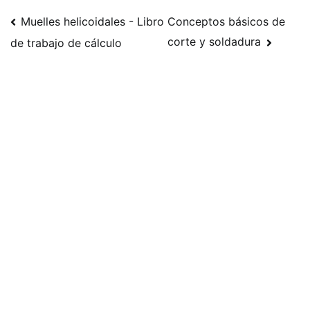
Navegación
Muelles helicoidales - Libro
Conceptos básicos de
corte y soldadura
de trabajo de cálculo
de
publicaciones