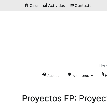
Saltar
Casa
Actividad
Contacto
al
contenido
Herr
Acceso
Miembros
H
Proyectos FP: Proyec