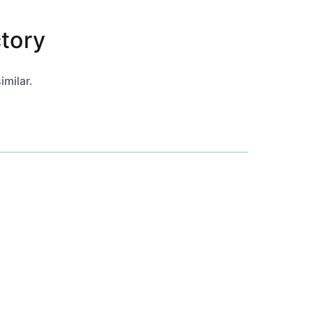
ctory
imilar.