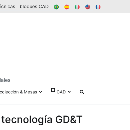
BR
ES
ÉL
EN
FR
écnicas
bloques CAD
iales
colección & Mesas
CAD
e tecnología GD&T