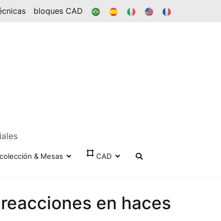
BR
ES
ÉL
EN
FR
écnicas
bloques CAD
iales
colección & Mesas
CAD
 reacciones en haces