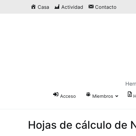
Saltar
Casa
Actividad
Contacto
al
contenido
Herr
Acceso
Miembros
H
Hojas de cálculo de 