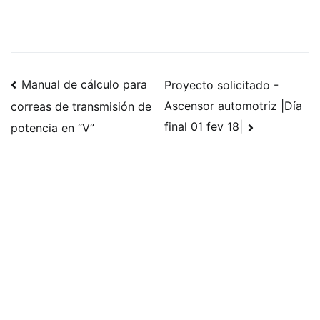
Navegación
Manual de cálculo para
Proyecto solicitado -
Ascensor automotriz |Día
correas de transmisión de
de
final 01 fev 18|
potencia en “V”
publicaciones