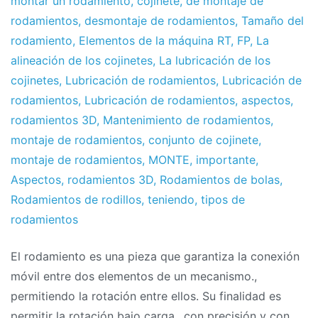
montar un rodamiento
,
cojinete
,
de montaje de
rodamientos
,
desmontaje de rodamientos
,
Tamaño del
rodamiento
,
Elementos de la máquina RT
,
FP
,
La
alineación de los cojinetes
,
La lubricación de los
cojinetes
,
Lubricación de rodamientos
,
Lubricación de
rodamientos
,
Lubricación de rodamientos
,
aspectos
,
rodamientos 3D
,
Mantenimiento de rodamientos
,
montaje de rodamientos
,
conjunto de cojinete
,
montaje de rodamientos
,
MONTE
,
importante
,
Aspectos
,
rodamientos 3D
,
Rodamientos de bolas
,
Rodamientos de rodillos
,
teniendo
,
tipos de
rodamientos
El rodamiento es una pieza que garantiza la conexión
móvil entre dos elementos de un mecanismo.,
permitiendo la rotación entre ellos. Su finalidad es
permitir la rotación bajo carga., con precisión y con