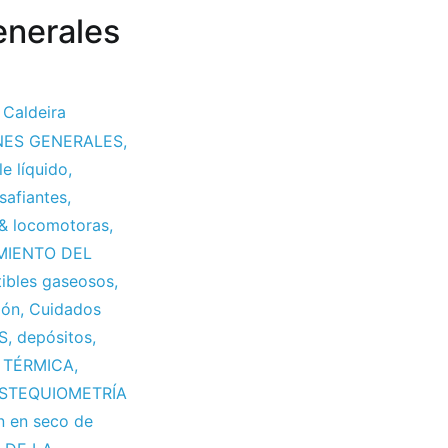
enerales
,
Caldeira
NES GENERALES
,
e líquido
,
safiantes
,
 & locomotoras
,
MIENTO DEL
ibles gaseosos
,
ión
,
Cuidados
S
,
depósitos
,
 TÉRMICA
,
STEQUIOMETRÍA
n en seco de