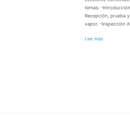
la
temas: -Introducción
ca
Recepción, prueba y
–
vapor. -Inspección 
Di
ge
Lee mas