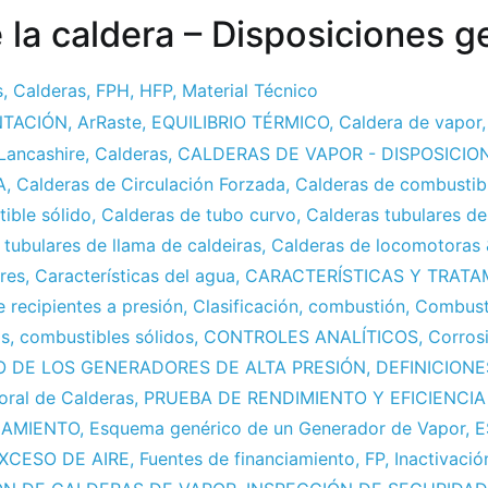
 la caldera – Disposiciones g
s
,
Calderas
,
FPH
,
HFP
,
Material Técnico
NTACIÓN
,
ArRaste
,
EQUILIBRIO TÉRMICO
,
Caldera de vapor
Lancashire
,
Calderas
,
CALDERAS DE VAPOR - DISPOSICIO
A
,
Calderas de Circulación Forzada
,
Calderas de combustibl
ible sólido
,
Calderas de tubo curvo
,
Calderas tubulares de
,
tubulares de llama de caldeiras
,
Calderas de locomotoras
res
,
Características del agua
,
CARACTERÍSTICAS Y TRATA
 recipientes a presión
,
Clasificación
,
combustión
,
Combust
os
,
combustibles sólidos
,
CONTROLES ANALÍTICOS
,
Corros
 DE LOS GENERADORES DE ALTA PRESIÓN
,
DEFINICIONE
ral de Calderas
,
PRUEBA DE RENDIMIENTO Y EFICIENCIA
NAMIENTO
,
Esquema genérico de un Generador de Vapor
,
E
XCESO DE AIRE
,
Fuentes de financiamiento
,
FP
,
Inactivació