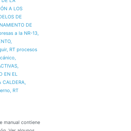
 DE LA
ÓN A LOS
DELOS DE
NAMIENTO DE
presas a la NR-13
,
ENTO
,
uir
,
RT procesos
cánico
,
CTIVAS
,
D EN EL
A CALDERA
,
terno
,
RT
te manual contiene
ión. Ver algunos