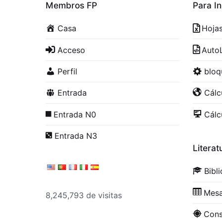
Membros FP
Para In
Casa
Hoja
Acceso
Auto
Perfil
blo
Entrada
Cálc
Entrada N0
Cálc
Entrada N3
Literat
Bibl
Mesa
8,245,793 de visitas
Con