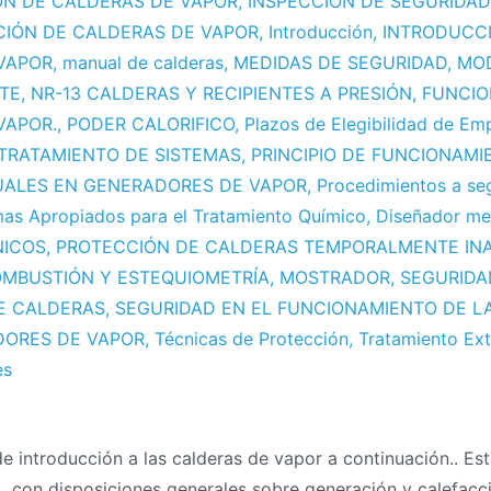
ÓN DE CALDERAS DE VAPOR
,
INSPECCIÓN DE SEGURIDAD
CIÓN DE CALDERAS DE VAPOR
,
Introducción
,
INTRODUCCI
VAPOR
,
manual de calderas
,
MEDIDAS DE SEGURIDAD
,
MO
TE
,
NR-13 CALDERAS Y RECIPIENTES A PRESIÓN
,
FUNCIO
VAPOR.
,
PODER CALORIFICO
,
Plazos de Elegibilidad de Em
ETRATAMIENTO DE SISTEMAS
,
PRINCIPIO DE FUNCIONAMI
UALES EN GENERADORES DE VAPOR
,
Procedimientos a seg
as Apropiados para el Tratamiento Químico
,
Diseñador me
NICOS
,
PROTECCIÓN DE CALDERAS TEMPORALMENTE INA
OMBUSTIÓN Y ESTEQUIOMETRÍA
,
MOSTRADOR
,
SEGURIDA
E CALDERAS
,
SEGURIDAD EN EL FUNCIONAMIENTO DE L
DORES DE VAPOR
,
Técnicas de Protección
,
Tratamiento Ex
es
n
anual
e introducción a las calderas de vapor a continuación.. Es
e
, con disposiciones generales sobre generación y calefacc