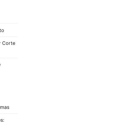
to
y Corte
e
amas
s: