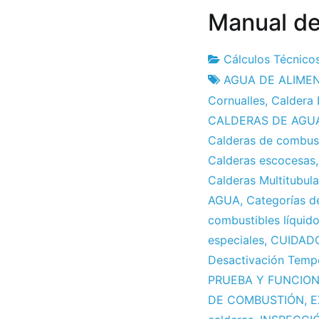
Manual de
Cálculos Técnico
Fábrica
23
AGUA DE ALIME
de
el
Cornualles
,
Caldera 
proyectos
abril
CALDERAS DE AGU
el
Calderas de combust
2010
Calderas escocesas
Calderas Multitubula
AGUA
,
Categorías de
combustibles líquid
especiales
,
CUIDADO
Desactivación Tempo
PRUEBA Y FUNCIO
DE COMBUSTIÓN
,
E