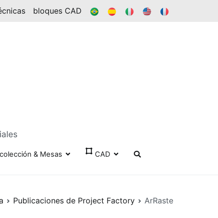
BR
ES
ÉL
EN
FR
écnicas
bloques CAD
iales
colección & Mesas
CAD
a
Publicaciones de Project Factory
ArRaste