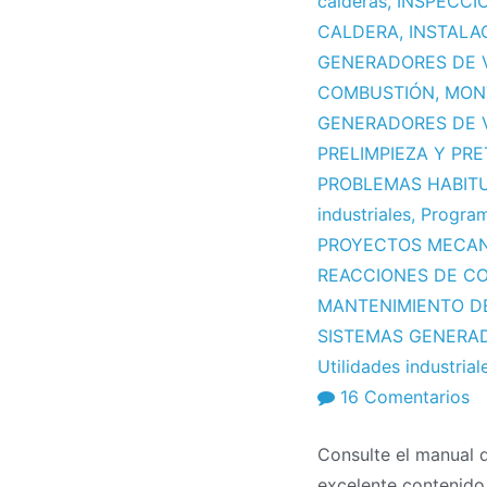
calderas
,
INSPECCI
CALDERA
,
INSTALA
GENERADORES DE 
COMBUSTIÓN
,
MON
GENERADORES DE 
PRELIMPIEZA Y PR
PROBLEMAS HABIT
industriales
,
Program
PROYECTOS MECA
REACCIONES DE C
MANTENIMIENTO D
SISTEMAS GENERA
Utilidades industrial
e
16 Comentarios
M
Consulte el manual d
d
excelente contenido.