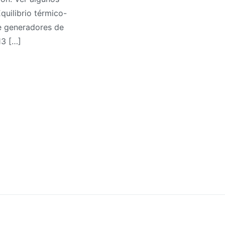
quilibrio térmico-
e generadores de
13 […]