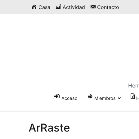
Saltar
Casa
Actividad
Contacto
al
contenido
Herr
Acceso
Miembros
H
ArRaste