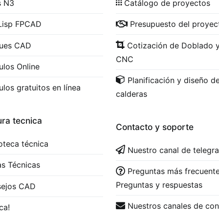
s N3
Catálogo de proyectos
Lisp FPCAD
Presupuesto del proyec
ques CAD
Cotización de Doblado 
CNC
ulos Online
Planificación y diseño d
ulos gratuitos en línea
calderas
ura tecnica
Contacto y soporte
ioteca técnica
Nuestro canal de telegr
s Técnicas
Preguntas más frecuente
Preguntas y respuestas
sejos CAD
Nuestros canales de con
ca!