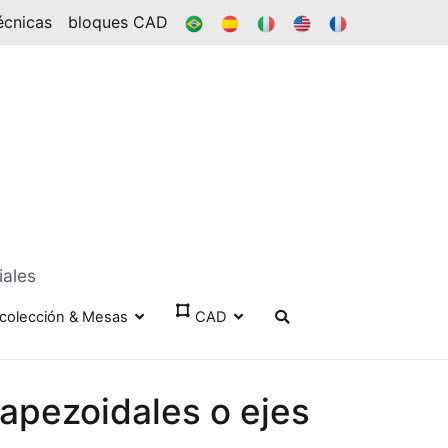
BR
ES
ÉL
EN
FR
écnicas
bloques CAD
iales
colección & Mesas
CAD
rapezoidales o ejes