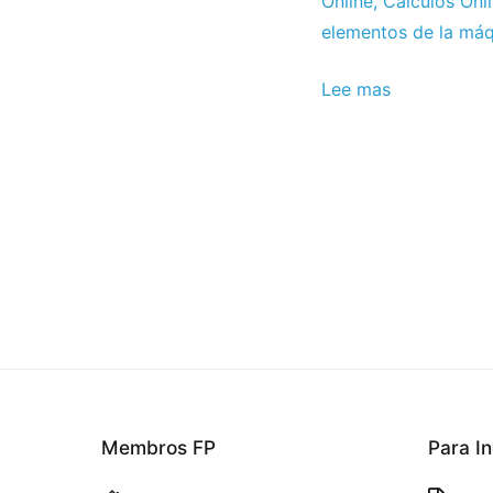
2012
Online
,
Cálculos Onl
elementos de la má
Lee mas
Membros FP
Para In