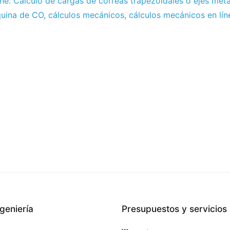
ine: Cálculo de cargas de correas trapezoidales o ejes metá
quina de CO
,
cálculos mecánicos
,
cálculos mecánicos en lín
geniería
Presupuestos y servicios