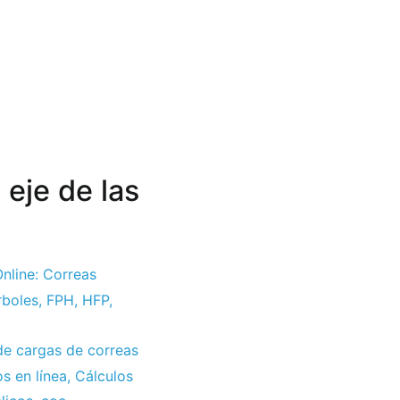
 eje de las
nline: Correas
rboles
,
FPH
,
HFP
,
de cargas de correas
s en línea
,
Cálculos