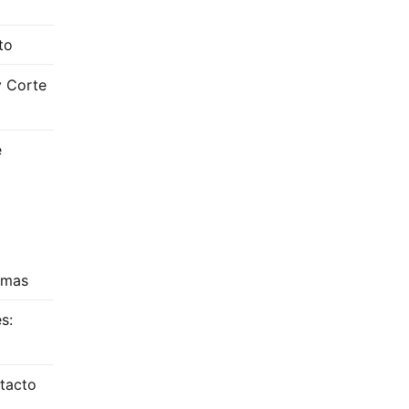
to
y Corte
e
amas
s:
tacto