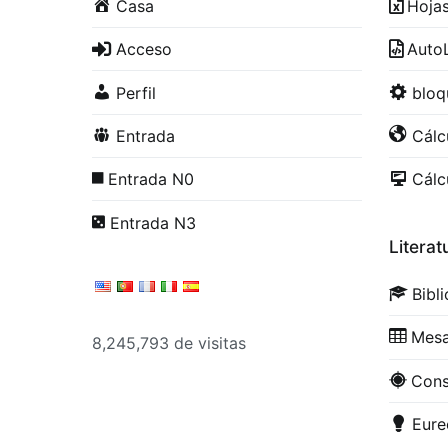
Casa
Hoja
Acceso
Auto
Perfil
blo
Entrada
Cálc
Entrada N0
Cálc
Entrada N3
Literat
Bibl
Mesa
8,245,793 de visitas
Con
Eure