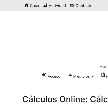
Saltar
Casa
Actividad
Contacto
al
contenido
Herr
Acceso
Miembros
H
Cálculos Online: Cálc