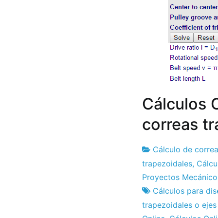
Cálculos O
correas t
Cálculo de corre
Fábrica
1
trapezoidales
,
Cálcu
de
el
Proyectos Mecánico
proyectos
abril
Cálculos para di
el
trapezoidales o ejes