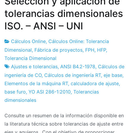
Selección y aplicación de
tolerancias dimensionales
ISO. – ANSI – UNI
Cálculos Online
,
Cálculos Online: Tolerancia
Fábrica
25
Dimensional
,
Fábrica de proyectos
,
FPH
,
HFP
,
de
de
Tolerancia Dimensional
proyectos
enero
Ajustes e tolerancias
,
ANSI B4.2-1978
,
Cálculos de
de
ingeniería de CO
,
Cálculos de ingeniería RT
,
eje base
,
2024
Elementos de la máquina RT
,
calculadora de ajuste
,
base furo
,
YO ASI 286-1:2010
,
Tolerancias
dimensionales
Consulte un resumen de la información disponible en
la literatura técnica sobre tolerancias de ajuste entre
ejes y agujeros., Con el objetivo de proporcionar