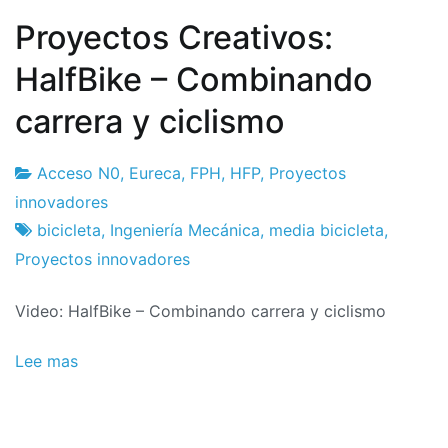
Proyectos Creativos:
HalfBike – Combinando
carrera y ciclismo
Acceso N0
,
Eureca
,
FPH
,
HFP
,
Proyectos
Fábrica
1
innovadores
de
de
bicicleta
,
Ingeniería Mecánica
,
media bicicleta
,
proyectos
May
Proyectos innovadores
de
Video: HalfBike – Combinando carrera y ciclismo
2018
Lee mas