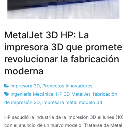
MetalJet 3D HP: La
impresora 3D que promete
revolucionar la fabricación
moderna
Impresora 3D
,
Proyectos innovadores
Fábrica
13
Ingeniería Mecánica
,
HP 3D MetalJet
,
fabricación
de
el
de impresión 3D
,
impresora metal modelo 3d
proyectos
septiembre
HP sacudió la industria de la impresión 3D el lunes (10)
el
con el anuncio de un nuevo modelo. Trata-se da Metal
2018