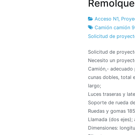
Remolque 
Acceso N1
,
Proye
Fábrica
17
Camión camión 9
de
el
Solicitud de proyec
proyectos
abril
Solicitud de proyec
el
Necesito un proyecto
2017
Camión,- adecuado p
cunas dobles, total 
largo;
Luces traseras y lat
Soporte de rueda de 
Ruedas y gomas 185
Llamada (dos ejes);
Dimensiones: longitu