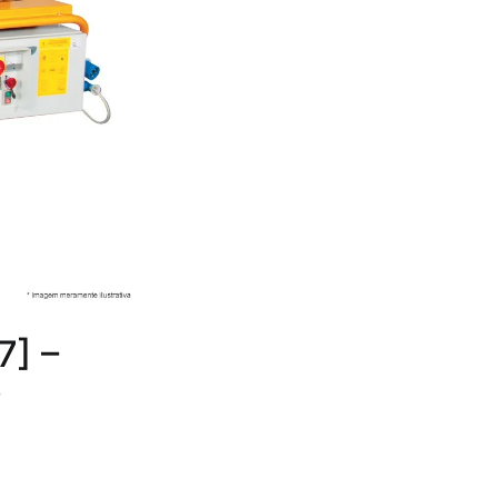
7] –
y