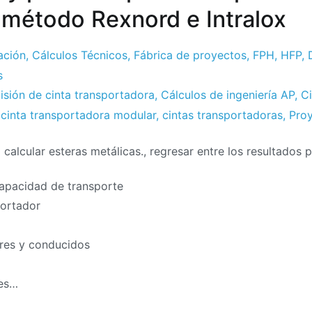
 método Rexnord e Intralox
ación
,
Cálculos Técnicos
,
Fábrica de proyectos
,
FPH
,
HFP
,
s
isión de cinta transportadora
,
Cálculos de ingeniería AP
,
Ci
,
cinta transportadora modular
,
cintas transportadoras
,
Proy
calcular esteras metálicas., regresar entre los resultados p
apacidad de transporte
portador
res y conducidos
es…