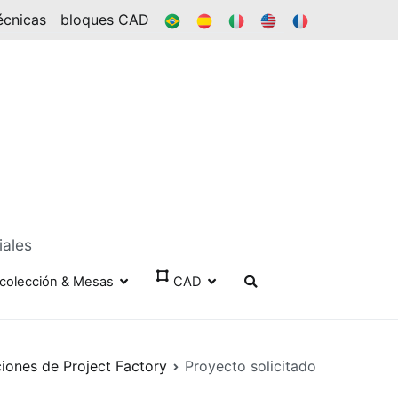
BR
ES
ÉL
EN
FR
écnicas
bloques CAD
iales
colección & Mesas
CAD
ciones de Project Factory
Proyecto solicitado