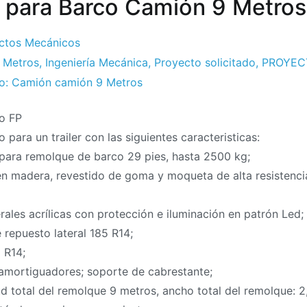
para Barco Camión 9 Metros
ctos Mecánicos
 Metros
,
Ingeniería Mecánica
,
Proyecto solicitado
,
PROYEC
to: Camión camión 9 Metros
to FP
 para un trailer con las siguientes caracteristicas:
ara remolque de barco 29 pies, hasta 2500 kg;
en madera, revestido de goma y moqueta de alta resistencia
erales acrílicas con protección e iluminación en patrón Led;
repuesto lateral 185 R14;
 R14;
 amortiguadores; soporte de cabrestante;
d total del remolque 9 metros, ancho total del remolque: 2