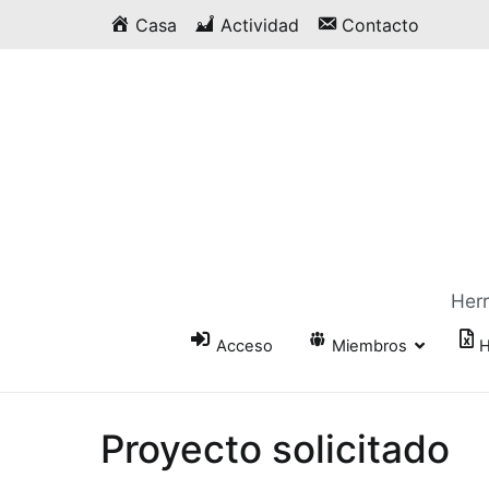
Saltar
Casa
Actividad
Contacto
al
contenido
Herr
Acceso
Miembros
H
Proyecto solicitado