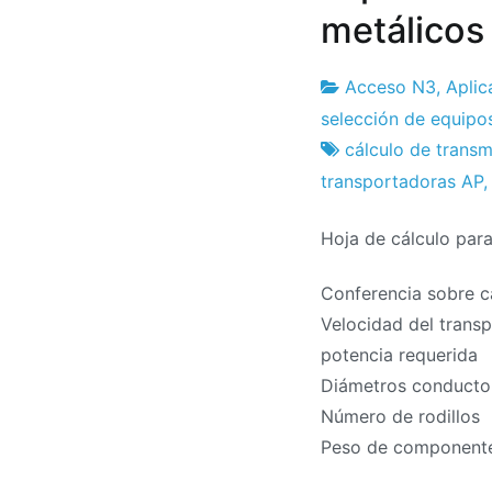
metálicos
Acceso N3
,
Aplic
Fábrica
29
selección de equipo
de
de
cálculo de transm
proyectos
junio
transportadoras AP
de
Hoja de cálculo para 
2024
Conferencia sobre c
Velocidad del trans
potencia requerida
Diámetros conducto
Número de rodillos
Peso de component