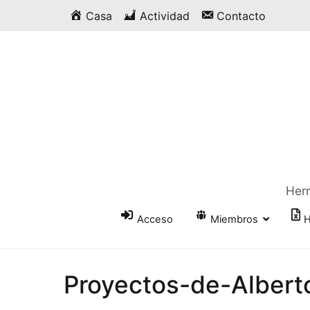
Saltar
Casa
Actividad
Contacto
al
contenido
Herr
Acceso
Miembros
H
Proyectos-de-Albert