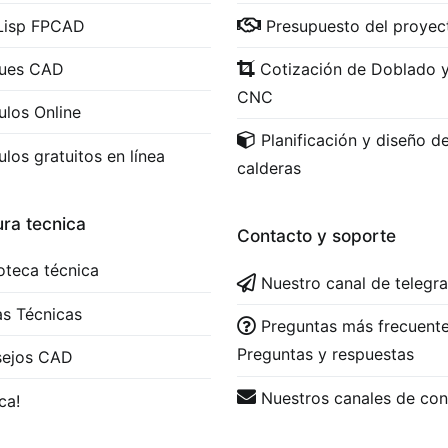
Lisp FPCAD
Presupuesto del proyec
ques CAD
Cotización de Doblado 
CNC
ulos Online
Planificación y diseño d
ulos gratuitos en línea
calderas
ura tecnica
Contacto y soporte
ioteca técnica
Nuestro canal de telegr
s Técnicas
Preguntas más frecuente
Preguntas y respuestas
sejos CAD
Nuestros canales de con
ca!