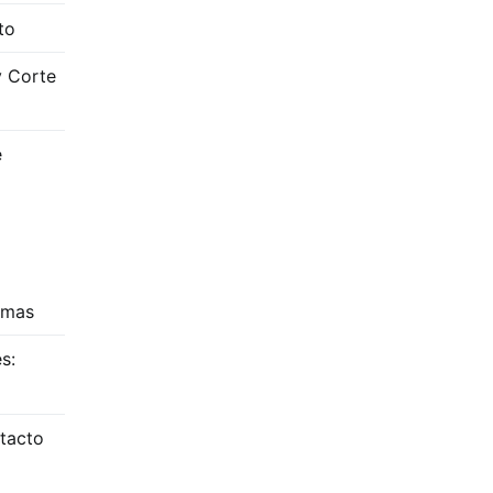
to
y Corte
e
amas
s:
tacto