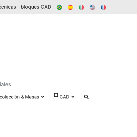
BR
ES
ÉL
EN
FR
écnicas
bloques CAD
iales
colección & Mesas
CAD