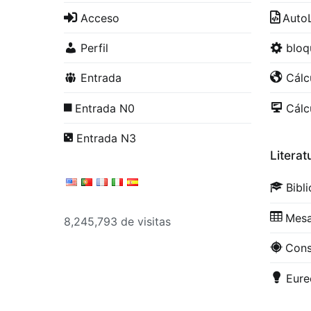
Acceso
Auto
Perfil
blo
Entrada
Cálc
Entrada N0
Cálc
Entrada N3
Literat
Bibl
Mesa
8,245,793 de visitas
Con
Eure