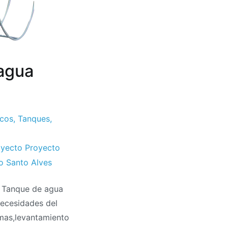
 agua
icos
,
Tanques,
oyecto Proyecto
o Santo Alves
: Tanque de agua
necesidades del
imas,levantamiento