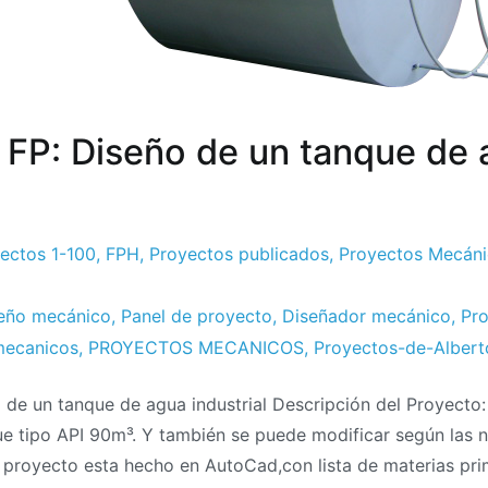
 FP: Diseño de un tanque de
ectos 1-100
,
FPH
,
Proyectos publicados
,
Proyectos Mecán
seño mecánico
,
Panel de proyecto
,
Diseñador mecánico
,
Pr
mecanicos
,
PROYECTOS MECANICOS
,
Proyectos-de-Albert
de un tanque de agua industrial Descripción del Proyecto
ue tipo API 90m³. Y también se puede modificar según las 
l proyecto esta hecho en AutoCad,con lista de materias pr