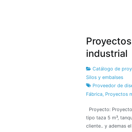
Proyectos
industrial
Catálogo de proy
Fábrica
7
Silos y embalses
de
el
Proveedor de di
proyectos
diciembre
Fábrica
,
Proyectos 
el
Proyecto: Proyecto 
2012
tipo taza 5 m³, tanq
cliente.. y ademas e