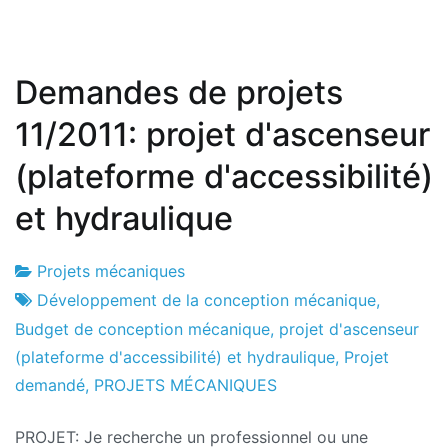
Demandes de projets
11/2011: projet d'ascenseur
(plateforme d'accessibilité)
et hydraulique
Projets mécaniques
Usine
8
Développement de la conception mécanique
,
de
le
Budget de conception mécanique
,
projet d'ascenseur
projets
novembre
(plateforme d'accessibilité) et hydraulique
,
Projet
2011
demandé
,
PROJETS MÉCANIQUES
PROJET: Je recherche un professionnel ou une