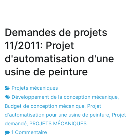
Demandes de projets
11/2011: Projet
d'automatisation d'une
usine de peinture
Projets mécaniques
Usine
25
Développement de la conception mécanique
,
de
le
Budget de conception mécanique
,
Projet
projets
novembre
d'automatisation pour une usine de peinture
,
Projet
2011
demandé
,
PROJETS MÉCANIQUES
sur
1 Commentaire