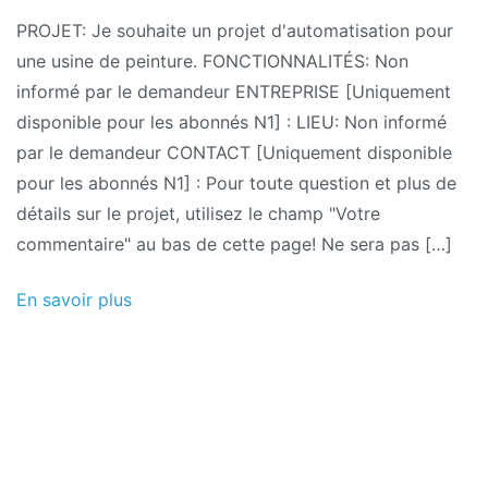
Demandes
PROJET: Je souhaite un projet d'automatisation pour
de
une usine de peinture. FONCTIONNALITÉS: Non
projets
informé par le demandeur ENTREPRISE [Uniquement
11/2011:
disponible pour les abonnés N1] : LIEU: Non informé
Projet
par le demandeur CONTACT [Uniquement disponible
d'automatisation
pour les abonnés N1] : Pour toute question et plus de
d'une
détails sur le projet, utilisez le champ "Votre
usine
commentaire" au bas de cette page! Ne sera pas […]
de
peinture
En savoir plus