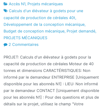
Accès N1
,
Projets mécaniques
Usine
10
Calculs d'un élévateur à godets pour une
de
le
capacité de production de céréales 40t
,
projets
novembre
Développement de la conception mécanique
,
2011
Budget de conception mécanique
,
Projet demandé
,
PROJETS MÉCANIQUES
sur
2 Commentaires
Demandes
PROJET: Calculs d'un élévateur à godets pour la
de
capacité de production de céréales Moteur de 40
projets
tonnes et dimensions CARACTÉRISTIQUES: Non
11/2011:
informé par le demandeur ENTREPRISE [Uniquement
Calculs
disponible pour les abonnés N1] : LIEU: Non informé
d'un
par le demandeur CONTACT [Uniquement disponible
élévateur
pour les abonnés N1] : Pour des questions et plus de
à
détails sur le projet, utilisez le champ "Votre
godets