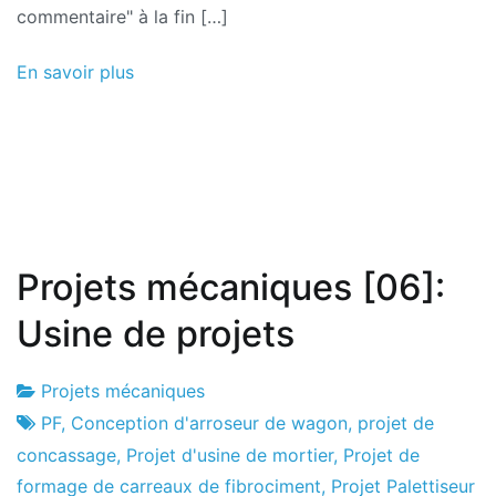
commentaire" à la fin […]
pour
une
En savoir plus
capacité
de
production
de
céréales
40t
Projets mécaniques [06]:
Usine de projets
Projets mécaniques
Usine
10
PF
,
Conception d'arroseur de wagon
,
projet de
de
le
concassage
,
Projet d'usine de mortier
,
Projet de
projets
novembre
formage de carreaux de fibrociment
,
Projet Palettiseur