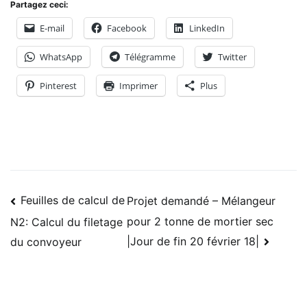
Partagez ceci:
E-mail
Facebook
LinkedIn
WhatsApp
Télégramme
Twitter
Pinterest
Imprimer
Plus
Navigation
Feuilles de calcul de
Projet demandé – Mélangeur
pour 2 tonne de mortier sec
N2: Calcul du filetage
des
|Jour de fin 20 février 18|
du convoyeur
articles