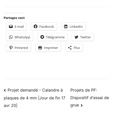
Partagez ceci:
E-mail
Facebook
LinkedIn
WhatsApp
Télégramme
Twitter
Pinterest
Imprimer
Plus
Navigation
Projet demandé - Calandre à
Projets de PF:
Dispositif d'essai de
plaques de 4 mm |Jour de fin 17
des
grue
avr 20|
articles