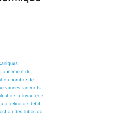
caniques
nsionnement du
ul du nombre de
e vannes raccords
lcul de la tuyauterie
du pipeline de débit
lection des tubes de