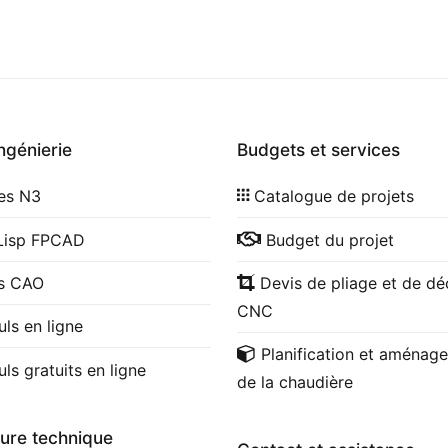
ingénierie
Budgets et services
les N3
Catalogue de projets
Lisp FPCAD
Budget du projet
cs CAO
Devis de pliage et de d
CNC
uls en ligne
Planification et aménag
uls gratuits en ligne
de la chaudière
ture technique