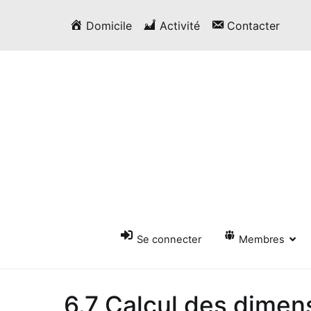
Passer
Domicile
Activité
Contacter
au
contenu
Se connecter
Membres
6.7 Calcul des dimen