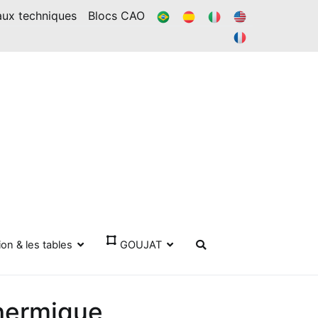
BR
ES
IL
DANS
aux techniques
Blocs CAO
FR
ion & les tables
GOUJAT
thermique