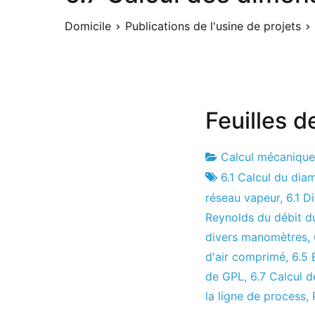
Domicile
Publications de l'usine de projets
Feuilles d
Calcul mécanique
Usine
10
6.1 Calcul du dia
de
de
réseau vapeur
,
6.1 D
projets
March
Reynolds du débit d
de
divers manomètres
,
2011
d'air comprimé
,
6.5 
de GPL
,
6.7 Calcul 
la ligne de process
,