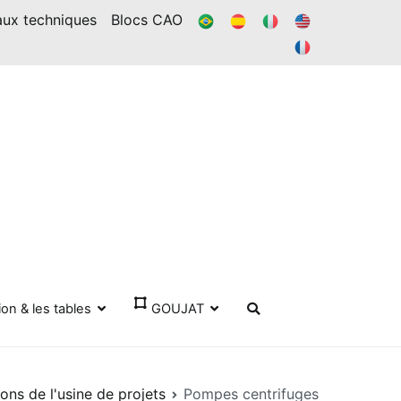
BR
ES
IL
DANS
aux techniques
Blocs CAO
FR
ion & les tables
GOUJAT
ions de l'usine de projets
Pompes centrifuges