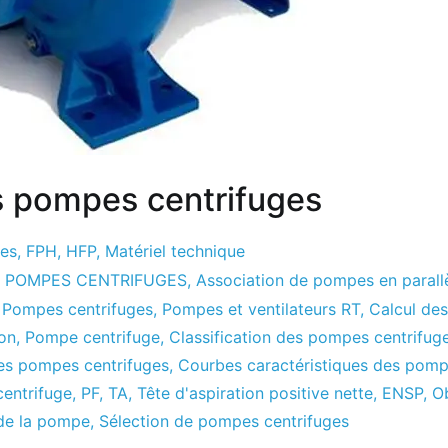
s pompes centrifuges
ges
,
FPH
,
HFP
,
Matériel technique
E POMPES CENTRIFUGES
,
Association de pompes en parall
,
Pompes centrifuges
,
Pompes et ventilateurs RT
,
Calcul de
ion
,
Pompe centrifuge
,
Classification des pompes centrifug
s pompes centrifuges
,
Courbes caractéristiques des pomp
entrifuge
,
PF
,
TA
,
Tête d'aspiration positive nette
,
ENSP
,
Ob
 de la pompe
,
Sélection de pompes centrifuges