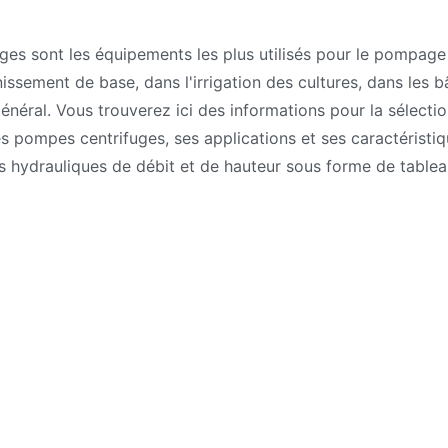
ur
alcul
es sont les équipements les plus utilisés pour le pompage 
es
nissement de base, dans l'irrigation des cultures, dans les b
ompes
général. Vous trouverez ici des informations pour la sélectio
entrifuges
pompes centrifuges, ses applications et ses caractéristiq
s hydrauliques de débit et de hauteur sous forme de tablea