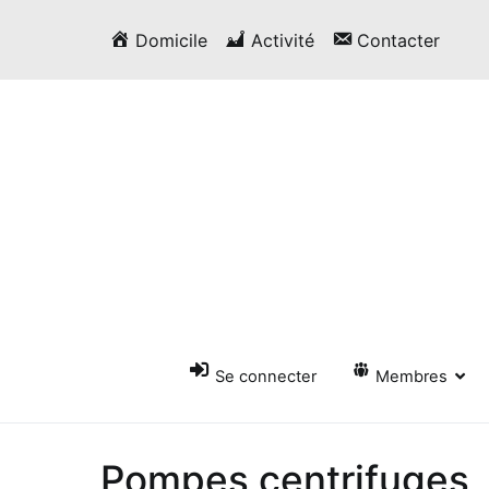
Passer
Domicile
Activité
Contacter
au
contenu
Se connecter
Membres
Pompes centrifuges