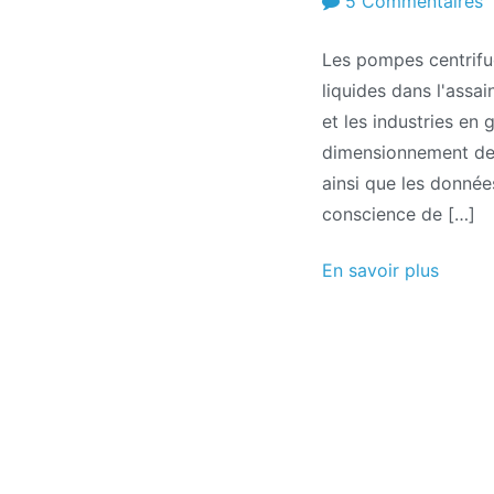
s
5 Commentaires
C
Les pompes centrifug
d
liquides dans l'assai
p
et les industries en 
c
dimensionnement des 
ainsi que les donnée
conscience de […]
En savoir plus