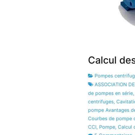
Calcul de
Pompes centrifu
Usine
12
ASSOCIATION D
de
le
de pompes en série
projets
mois
centrifuges
,
Cavitat
d'avril
pompe Avantages de
le
Courbes de pompe c
2011
CCI
,
Pompe
,
Calcul