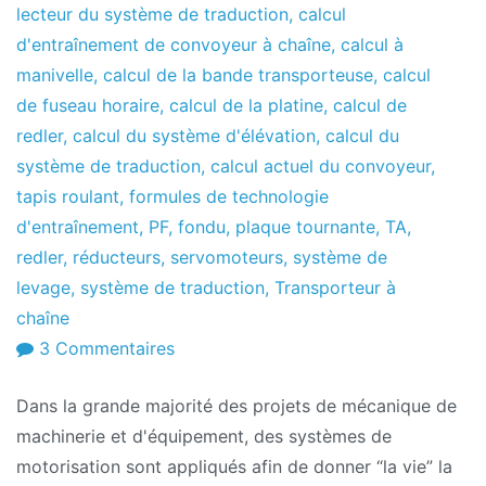
lecteur du système de traduction
,
calcul
d'entraînement de convoyeur à chaîne
,
calcul à
manivelle
,
calcul de la bande transporteuse
,
calcul
de fuseau horaire
,
calcul de la platine
,
calcul de
redler
,
calcul du système d'élévation
,
calcul du
système de traduction
,
calcul actuel du convoyeur
,
tapis roulant
,
formules de technologie
d'entraînement
,
PF
,
fondu
,
plaque tournante
,
TA
,
redler
,
réducteurs
,
servomoteurs
,
système de
levage
,
système de traduction
,
Transporteur à
chaîne
sur
3 Commentaires
Entraînements
Dans la grande majorité des projets de mécanique de
mécaniques:
machinerie et d'équipement, des systèmes de
Calcul
motorisation sont appliqués afin de donner “la vie” la
et