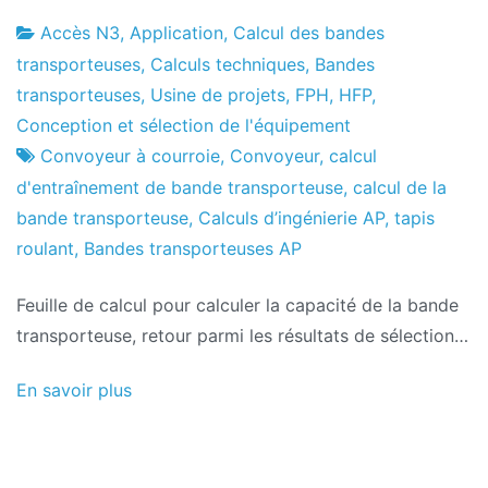
Accès N3
,
Application
,
Calcul des bandes
Usine
26
transporteuses
,
Calculs techniques
,
Bandes
de
le
transporteuses
,
Usine de projets
,
FPH
,
HFP
,
projets
juin
Conception et sélection de l'équipement
le
Convoyeur à courroie
,
Convoyeur
,
calcul
2024
d'entraînement de bande transporteuse
,
calcul de la
bande transporteuse
,
Calculs d’ingénierie AP
,
tapis
roulant
,
Bandes transporteuses AP
Feuille de calcul pour calculer la capacité de la bande
transporteuse, retour parmi les résultats de sélection…
En savoir plus