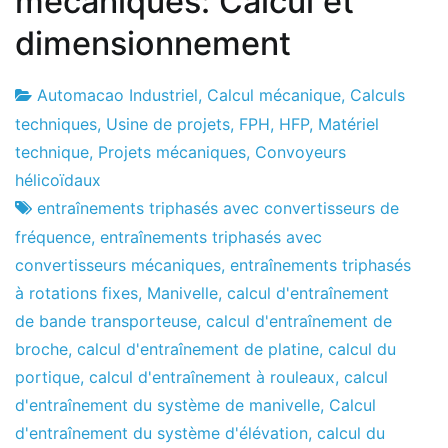
mécaniques: Calcul et
dimensionnement
Automacao Industriel
,
Calcul mécanique
,
Calculs
Usine
10
techniques
,
Usine de projets
,
FPH
,
HFP
,
Matériel
de
du
technique
,
Projets mécaniques
,
Convoyeurs
projets
mois
hélicoïdaux
d'août
entraînements triphasés avec convertisseurs de
de
fréquence
,
entraînements triphasés avec
2012
convertisseurs mécaniques
,
entraînements triphasés
à rotations fixes
,
Manivelle
,
calcul d'entraînement
de bande transporteuse
,
calcul d'entraînement de
broche
,
calcul d'entraînement de platine
,
calcul du
portique
,
calcul d'entraînement à rouleaux
,
calcul
d'entraînement du système de manivelle
,
Calcul
d'entraînement du système d'élévation
,
calcul du