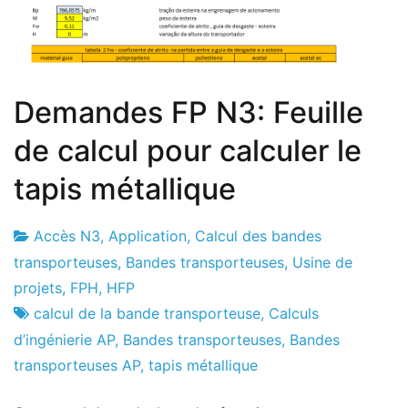
Demandes FP N3: Feuille
de calcul pour calculer le
tapis métallique
Accès N3
,
Application
,
Calcul des bandes
Usine
3
transporteuses
,
Bandes transporteuses
,
Usine de
de
le
projets
,
FPH
,
HFP
projets
septembre
calcul de la bande transporteuse
,
Calculs
le
d’ingénierie AP
,
Bandes transporteuses
,
Bandes
2024
transporteuses AP
,
tapis métallique