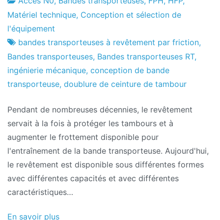
Accès N0
,
Bandes transporteuses
,
FPH
,
HFP
,
Usine
6
Matériel technique
,
Conception et sélection de
de
de
l'équipement
projets
March
bandes transporteuses à revêtement par friction
,
de
Bandes transporteuses
,
Bandes transporteuses RT
,
2018
ingénierie mécanique
,
conception de bande
transporteuse
,
doublure de ceinture de tambour
Pendant de nombreuses décennies, le revêtement
servait à la fois à protéger les tambours et à
augmenter le frottement disponible pour
l'entraînement de la bande transporteuse. Aujourd'hui,
le revêtement est disponible sous différentes formes
avec différentes capacités et avec différentes
caractéristiques…
En savoir plus