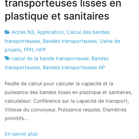
transporteuses lisses en
plastique et sanitaires
Accès N3
,
Application
,
Calcul des bandes
Usine
3
transporteuses
,
Bandes transporteuses
,
Usine de
de
le
projets
,
FPH
,
HFP
projets
septembre
calcul de la bande transporteuse
,
Bandes
le
transporteuses
,
Bandes transporteuses AP
2024
Feuille de calcul pour calculer la capacité et la
puissance des bandes lisses en plastique et sanitaires,
calculateur: Conférence sur la capacité de transport,
Vitesse du convoyeur, Puissance requise, Diamètres
primitifs….
En savoir plus