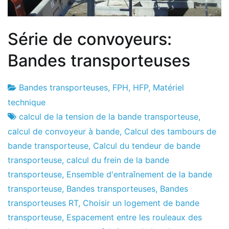
Série de convoyeurs:
Bandes transporteuses
Bandes transporteuses
,
FPH
,
HFP
,
Matériel
Usine
11
technique
de
le
calcul de la tension de la bande transporteuse
,
projets
février
calcul de convoyeur à bande
,
Calcul des tambours de
le
bande transporteuse
,
Calcul du tendeur de bande
2011
transporteuse
,
calcul du frein de la bande
transporteuse
,
Ensemble d'entraînement de la bande
transporteuse
,
Bandes transporteuses
,
Bandes
transporteuses RT
,
Choisir un logement de bande
transporteuse
,
Espacement entre les rouleaux des