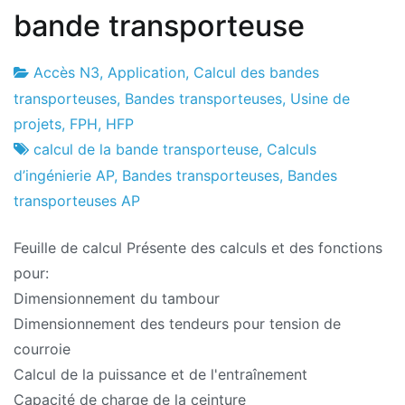
bande transporteuse
Accès N3
,
Application
,
Calcul des bandes
Usine
3
transporteuses
,
Bandes transporteuses
,
Usine de
de
le
projets
,
FPH
,
HFP
projets
septembre
calcul de la bande transporteuse
,
Calculs
le
d’ingénierie AP
,
Bandes transporteuses
,
Bandes
2024
transporteuses AP
Feuille de calcul Présente des calculs et des fonctions
pour:
Dimensionnement du tambour
Dimensionnement des tendeurs pour tension de
courroie
Calcul de la puissance et de l'entraînement
Capacité de charge de la ceinture