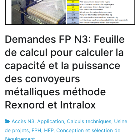
Demandes FP N3: Feuille
de calcul pour calculer la
capacité et la puissance
des convoyeurs
métalliques méthode
Rexnord et Intralox
Accès N3
,
Application
,
Calculs techniques
,
Usine
Usine
29
de projets
,
FPH
,
HFP
,
Conception et sélection de
de
le
l'équipement