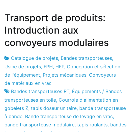
Transport de produits:
Introduction aux
convoyeurs modulaires
Catalogue de projets
,
Bandes transporteuses
,
Usine
2
Usine de projets
,
FPH
,
HFP
,
Conception et sélection
de
de
de l'équipement
,
Projets mécaniques
,
Convoyeurs
projets
March
de matériaux en vrac
de
Bandes transporteuses RT
,
Équipements / Bandes
2021
transporteuses en toile
,
Courroie d'alimentation en
gobelets Z
,
tapis doseur unitaire
,
bande transporteuse
à bande
,
Bande transporteuse de levage en vrac
,
bande transporteuse modulaire
,
tapis roulants
,
bandes