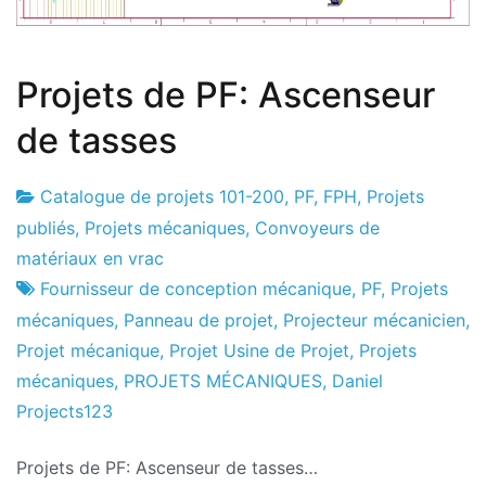
Projets de PF: Ascenseur
de tasses
Catalogue de projets 101-200
,
PF
,
FPH
,
Projets
Usine
22
publiés
,
Projets mécaniques
,
Convoyeurs de
de
le
matériaux en vrac
projets
juillet
Fournisseur de conception mécanique
,
PF
,
Projets
le
mécaniques
,
Panneau de projet
,
Projecteur mécanicien
,
2016
Projet mécanique
,
Projet Usine de Projet
,
Projets
mécaniques
,
PROJETS MÉCANIQUES
,
Daniel
Projects123
Projets de PF: Ascenseur de tasses…