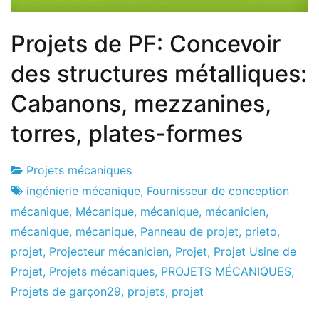
Projets de PF: Concevoir
des structures métalliques:
Cabanons, mezzanines,
torres, plates-formes
Projets mécaniques
Usine
3
ingénierie mécanique
,
Fournisseur de conception
de
le
mécanique
,
Mécanique
,
mécanique
,
mécanicien
,
projets
février
mécanique
,
mécanique
,
Panneau de projet
,
prieto
,
le
projet
,
Projecteur mécanicien
,
Projet
,
Projet Usine de
2017
Projet
,
Projets mécaniques
,
PROJETS MÉCANIQUES
,
Projets de garçon29
,
projets
,
projet