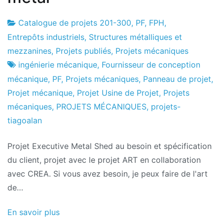
Catalogue de projets 201-300
,
PF
,
FPH
,
Usine
25
Entrepôts industriels, Structures métalliques et
de
le
mezzanines
,
Projets publiés
,
Projets mécaniques
projets
mois
ingénierie mécanique
,
Fournisseur de conception
d'octobre
mécanique
,
PF
,
Projets mécaniques
,
Panneau de projet
,
2016
Projet mécanique
,
Projet Usine de Projet
,
Projets
mécaniques
,
PROJETS MÉCANIQUES
,
projets-
tiagoalan
Projet Executive Metal Shed au besoin et spécification
du client, projet avec le projet ART en collaboration
avec CREA. Si vous avez besoin, je peux faire de l'art
de…
En savoir plus