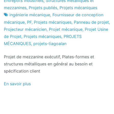
Usine
25
Entrepôts industriels, Structures métalliques et
de
le
mezzanines
,
Projets publiés
,
Projets mécaniques
projets
mois
ingénierie mécanique
,
Fournisseur de conception
d'octobre
mécanique
,
PF
,
Projets mécaniques
,
Panneau de projet
,
2016
Projecteur mécanicien
,
Projet mécanique
,
Projet Usine
de Projet
,
Projets mécaniques
,
PROJETS
MÉCANIQUES
,
projets-tiagoalan
Projet de mezzanine exécutif, Plates-formes et
structures métalliques en général au besoin et
spécification client
En savoir plus