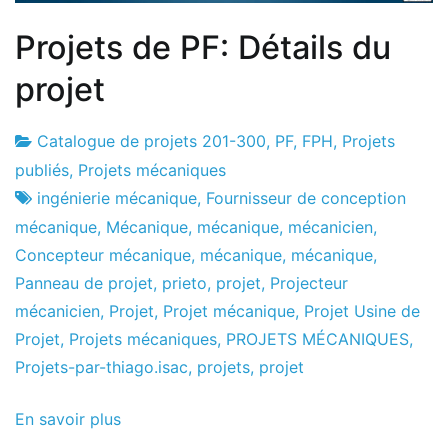
Projets de PF: Détails du
projet
Catalogue de projets 201-300
,
PF
,
FPH
,
Projets
Usine
2
publiés
,
Projets mécaniques
de
de
ingénierie mécanique
,
Fournisseur de conception
projets
janvier
mécanique
,
Mécanique
,
mécanique
,
mécanicien
,
de
Concepteur mécanique
,
mécanique
,
mécanique
,
2017
Panneau de projet
,
prieto
,
projet
,
Projecteur
mécanicien
,
Projet
,
Projet mécanique
,
Projet Usine de
Projet
,
Projets mécaniques
,
PROJETS MÉCANIQUES
,
Projets-par-thiago.isac
,
projets
,
projet
En savoir plus