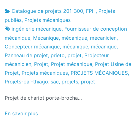
Catalogue de projets 201-300
,
FPH
,
Projets
Usine
1
publiés
,
Projets mécaniques
de
le
ingénierie mécanique
,
Fournisseur de conception
projets
décembre
mécanique
,
Mécanique
,
mécanique
,
mécanicien
,
de
Concepteur mécanique
,
mécanique
,
mécanique
,
2016
Panneau de projet
,
prieto
,
projet
,
Projecteur
mécanicien
,
Projet
,
Projet mécanique
,
Projet Usine de
Projet
,
Projets mécaniques
,
PROJETS MÉCANIQUES
,
Projets-par-thiago.isac
,
projets
,
projet
Projet de chariot porte-brocha…
En savoir plus