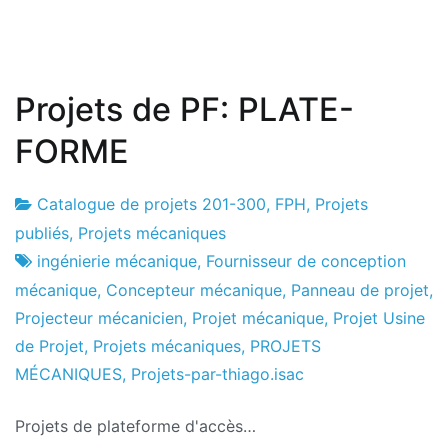
Projets de PF: PLATE-
FORME
Catalogue de projets 201-300
,
FPH
,
Projets
Usine
1
publiés
,
Projets mécaniques
de
le
ingénierie mécanique
,
Fournisseur de conception
projets
décembre
mécanique
,
Concepteur mécanique
,
Panneau de projet
,
de
Projecteur mécanicien
,
Projet mécanique
,
Projet Usine
2016
de Projet
,
Projets mécaniques
,
PROJETS
MÉCANIQUES
,
Projets-par-thiago.isac
Projets de plateforme d'accès…