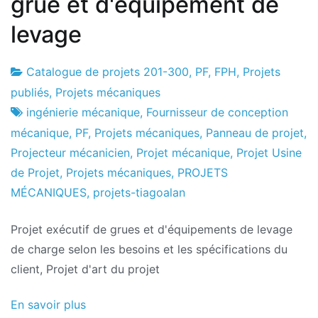
grue et d'équipement de
levage
Catalogue de projets 201-300
,
PF
,
FPH
,
Projets
Usine
25
publiés
,
Projets mécaniques
de
le
ingénierie mécanique
,
Fournisseur de conception
projets
mois
mécanique
,
PF
,
Projets mécaniques
,
Panneau de projet
,
d'octobre
Projecteur mécanicien
,
Projet mécanique
,
Projet Usine
2016
de Projet
,
Projets mécaniques
,
PROJETS
MÉCANIQUES
,
projets-tiagoalan
Projet exécutif de grues et d'équipements de levage
de charge selon les besoins et les spécifications du
client, Projet d'art du projet
En savoir plus