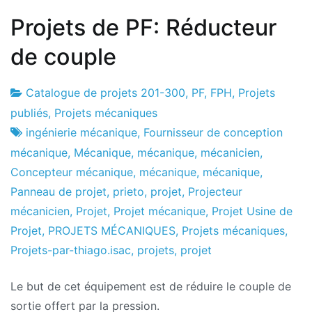
Projets de PF: Réducteur
de couple
Catalogue de projets 201-300
,
PF
,
FPH
,
Projets
Usine
2
publiés
,
Projets mécaniques
de
de
ingénierie mécanique
,
Fournisseur de conception
projets
janvier
mécanique
,
Mécanique
,
mécanique
,
mécanicien
,
de
Concepteur mécanique
,
mécanique
,
mécanique
,
2017
Panneau de projet
,
prieto
,
projet
,
Projecteur
mécanicien
,
Projet
,
Projet mécanique
,
Projet Usine de
Projet
,
PROJETS MÉCANIQUES
,
Projets mécaniques
,
Projets-par-thiago.isac
,
projets
,
projet
Le but de cet équipement est de réduire le couple de
sortie offert par la pression.