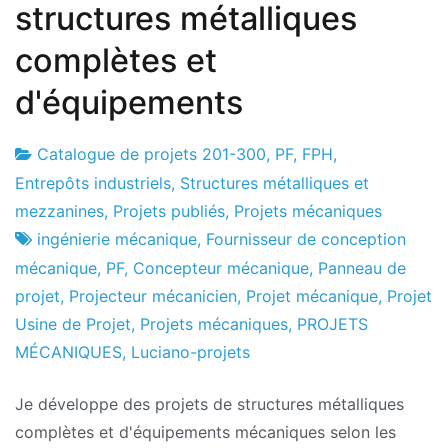
structures métalliques
complètes et
d'équipements
Catalogue de projets 201-300
,
PF
,
FPH
,
Usine
21
Entrepôts industriels, Structures métalliques et
de
le
mezzanines
,
Projets publiés
,
Projets mécaniques
projets
novembre
ingénierie mécanique
,
Fournisseur de conception
2016
mécanique
,
PF
,
Concepteur mécanique
,
Panneau de
projet
,
Projecteur mécanicien
,
Projet mécanique
,
Projet
Usine de Projet
,
Projets mécaniques
,
PROJETS
MÉCANIQUES
,
Luciano-projets
Je développe des projets de structures métalliques
complètes et d'équipements mécaniques selon les