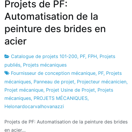
Projets de PF:
Automatisation de la
peinture des brides en
acier
Catalogue de projets 101-200
,
PF
,
FPH
,
Projets
Usine
7
publiés
,
Projets mécaniques
de
le
Fournisseur de conception mécanique
,
PF
,
Projets
projets
juillet
mécaniques
,
Panneau de projet
,
Projecteur mécanicien
,
le
Projet mécanique
,
Projet Usine de Projet
,
Projets
2016
mécaniques
,
PROJETS MÉCANIQUES
,
Helonardocarvalhovanazzi
Projets de PF: Automatisation de la peinture des brides
en acier…