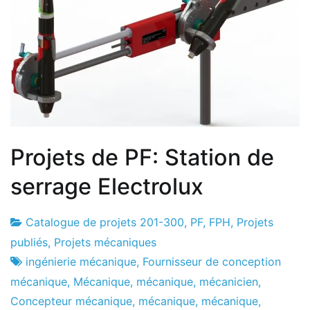
Projets de PF: Station de
serrage Electrolux
Catalogue de projets 201-300
,
PF
,
FPH
,
Projets
Usine
2
publiés
,
Projets mécaniques
de
de
ingénierie mécanique
,
Fournisseur de conception
projets
janvier
mécanique
,
Mécanique
,
mécanique
,
mécanicien
,
de
Concepteur mécanique
,
mécanique
,
mécanique
,