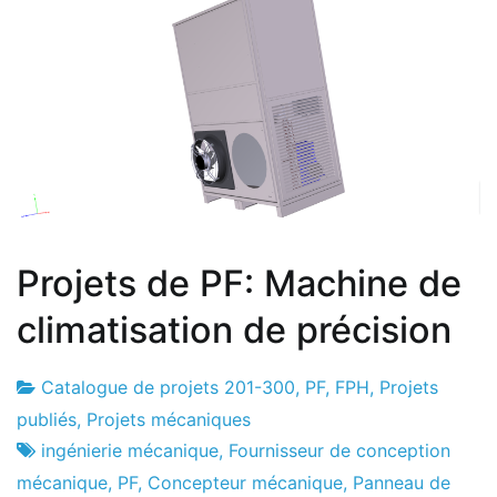
Projets de PF: Machine de
climatisation de précision
Catalogue de projets 201-300
,
PF
,
FPH
,
Projets
Usine
21
publiés
,
Projets mécaniques
de
le
ingénierie mécanique
,
Fournisseur de conception
projets
novembre
mécanique
,
PF
,
Concepteur mécanique
,
Panneau de