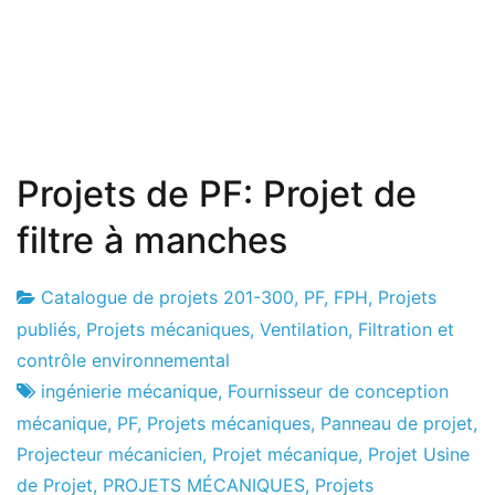
Projets de PF: Projet de
filtre à manches
Catalogue de projets 201-300
,
PF
,
FPH
,
Projets
Usine
25
publiés
,
Projets mécaniques
,
Ventilation, Filtration et
de
le
contrôle environnemental
projets
mois
ingénierie mécanique
,
Fournisseur de conception
d'octobre
mécanique
,
PF
,
Projets mécaniques
,
Panneau de projet
,
2016
Projecteur mécanicien
,
Projet mécanique
,
Projet Usine
de Projet
,
PROJETS MÉCANIQUES
,
Projets