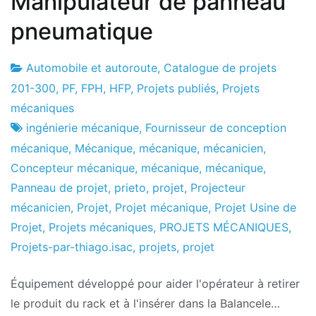
Manipulateur de panneau
pneumatique
Automobile et autoroute
,
Catalogue de projets
Usine
2
201-300
,
PF
,
FPH
,
HFP
,
Projets publiés
,
Projets
de
de
mécaniques
projets
janvier
ingénierie mécanique
,
Fournisseur de conception
de
mécanique
,
Mécanique
,
mécanique
,
mécanicien
,
2017
Concepteur mécanique
,
mécanique
,
mécanique
,
Panneau de projet
,
prieto
,
projet
,
Projecteur
mécanicien
,
Projet
,
Projet mécanique
,
Projet Usine de
Projet
,
Projets mécaniques
,
PROJETS MÉCANIQUES
,
Projets-par-thiago.isac
,
projets
,
projet
Équipement développé pour aider l'opérateur à retirer
le produit du rack et à l'insérer dans la Balancele…