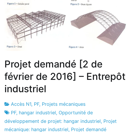
Projet demandé [2 de
février de 2016] – Entrepôt
industriel
Accès N1
,
PF
,
Projets mécaniques
Usine
2
PF
,
hangar industriel
,
Opportunité de
de
le
développement de projet: hangar industriel
,
Projet
projets
février
mécanique: hangar industriel
,
Projet demandé