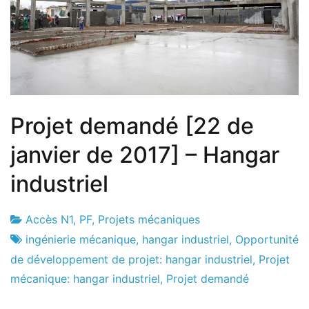
Projet demandé [22 de
janvier de 2017] – Hangar
industriel
Accès N1
,
PF
,
Projets mécaniques
Usine
22
ingénierie mécanique
,
hangar industriel
,
Opportunité
de
de
de développement de projet: hangar industriel
,
Projet
projets
janvier
mécanique: hangar industriel
,
Projet demandé
de