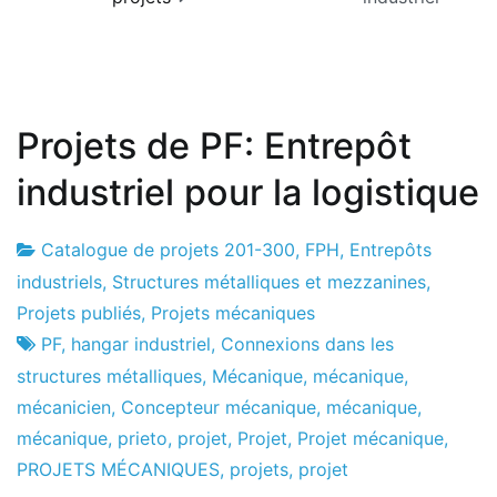
Projets de PF: Entrepôt
industriel pour la logistique
Catalogue de projets 201-300
,
FPH
,
Entrepôts
Usine
28
industriels, Structures métalliques et mezzanines
,
de
de
Projets publiés
,
Projets mécaniques
projets
janvier
PF
,
hangar industriel
,
Connexions dans les
de
structures métalliques
,
Mécanique
,
mécanique
,
2020
mécanicien
,
Concepteur mécanique
,
mécanique
,
mécanique
,
prieto
,
projet
,
Projet
,
Projet mécanique
,
PROJETS MÉCANIQUES
,
projets
,
projet