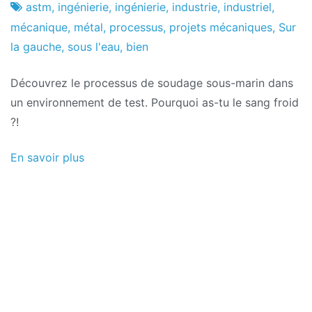
Usine
13
astm
,
ingénierie
,
ingénierie
,
industrie
,
industriel
,
de
le
mécanique
,
métal
,
processus
,
projets mécaniques
,
Sur
projets
novembre
la gauche
,
sous l'eau
,
bien
2021
Découvrez le processus de soudage sous-marin dans
un environnement de test. Pourquoi as-tu le sang froid
?!
En savoir plus