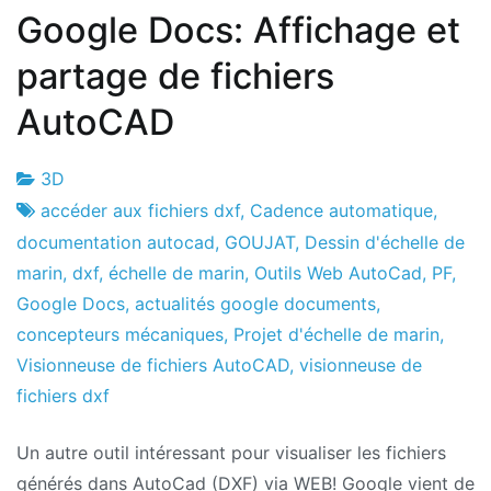
Google Docs: Affichage et
partage de fichiers
AutoCAD
3D
Usine
22
accéder aux fichiers dxf
,
Cadence automatique
,
de
le
documentation autocad
,
GOUJAT
,
Dessin d'échelle de
projets
février
marin
,
dxf
,
échelle de marin
,
Outils Web AutoCad
,
PF
,
le
Google Docs
,
actualités google documents
,
2011
concepteurs mécaniques
,
Projet d'échelle de marin
,
Visionneuse de fichiers AutoCAD
,
visionneuse de
fichiers dxf
Un autre outil intéressant pour visualiser les fichiers
générés dans AutoCad (DXF) via WEB! Google vient de