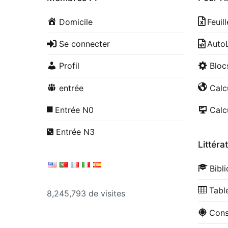
Domicile
Feuil
Se connecter
Auto
Profil
Blo
entrée
Calc
Entrée N0
Calc
Entrée N3
Littéra
Bibl
Tabl
8,245,793 de visites
Cons