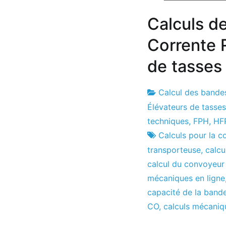
Calculs de
Corrente R
de tasses
Calcul des bande
Usine
16
Élévateurs de tasses
de
le
techniques
,
FPH
,
HF
projets
juin
Calculs pour la 
le
transporteuse
,
calcu
2021
calcul du convoyeur 
mécaniques en ligne
capacité de la band
CO
,
calculs mécaniq