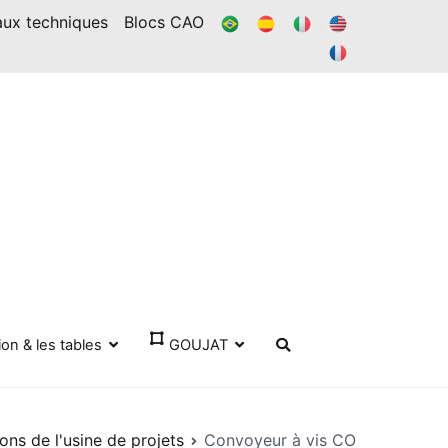
BR
ES
IL
DANS
aux techniques
Blocs CAO
FR
ion & les tables
GOUJAT
ions de l'usine de projets
Convoyeur à vis CO