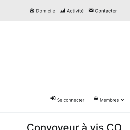
Passer
Domicile
Activité
Contacter
au
contenu
Se connecter
Membres
Convoyeur à vis CO