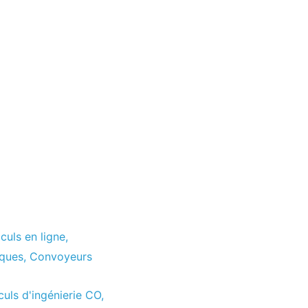
culs en ligne
,
iques
,
Convoyeurs
culs d'ingénierie CO
,