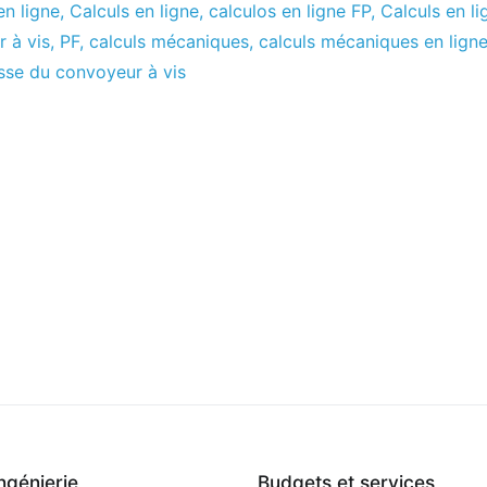
en ligne
,
Calculs en ligne
,
calculos en ligne FP
,
Calculs en li
 à vis
,
PF
,
calculs mécaniques
,
calculs mécaniques en lign
esse du convoyeur à vis
ingénierie
Budgets et services