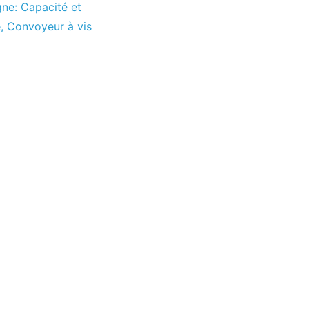
gne: Capacité et
e
,
Convoyeur à vis