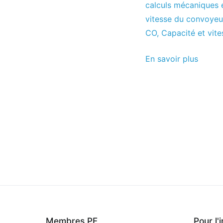
d'avril
calculs mécaniques 
le
vitesse du convoyeur
2012
CO
,
Capacité et vit
En savoir plus
Membres PF
Pour l'