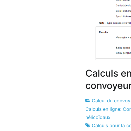
Calculs en
convoyeur
Calcul du convoye
Usine
1
Calculs en ligne: Co
de
le
hélicoïdaux
projets
mois
Calculs pour la 