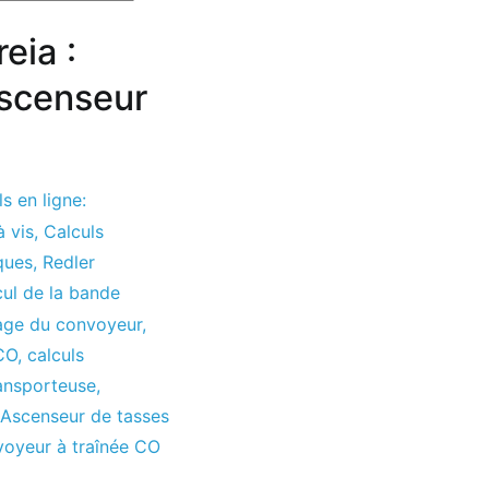
eia :
Ascenseur
s en ligne:
à vis
,
Calculs
ques
,
Redler
cul de la bande
tage du convoyeur
,
 CO
,
calculs
ransporteuse
,
Ascenseur de tasses
oyeur à traînée CO