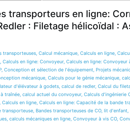
s transporteurs en ligne: Corr
edler : Filetage hélicoïdal : 
s transporteuses
,
Calcul mécanique
,
Calculs en ligne
,
Calcul
,
Calculs en ligne: Convoyeur
,
Calculs en ligne: Convoyeur 
P
,
Conception et sélection de l'équipement
,
Projets mécani
conception mécanique
,
Calculs pour le génie mécanique
,
cal
lateur d'élévateur à godets
,
calcul de redler
,
Calcul du file
à traînée
,
calcul actuel du convoyeur
,
Calculs d'ingénierie
,
Calculs en ligne
,
Calculs en ligne: Capacité de la bande t
e transporteuse
,
Bandes transporteuses de CO
,
lit d'enfant
,
ues
,
calculs mécaniques en ligne
,
Convoyeur à vis CO
,
Conv