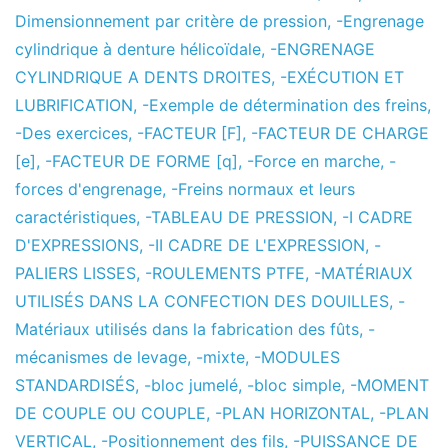
Dimensionnement par critère de pression
,
-Engrenage
cylindrique à denture hélicoïdale
,
-ENGRENAGE
CYLINDRIQUE A DENTS DROITES
,
-EXÉCUTION ET
LUBRIFICATION
,
-Exemple de détermination des freins
,
-Des exercices
,
-FACTEUR [F]
,
-FACTEUR DE CHARGE
[e]
,
-FACTEUR DE FORME [q]
,
-Force en marche
,
-
forces d'engrenage
,
-Freins normaux et leurs
caractéristiques
,
-TABLEAU DE PRESSION
,
-I CADRE
D'EXPRESSIONS
,
-II CADRE DE L'EXPRESSION
,
-
PALIERS LISSES
,
-ROULEMENTS PTFE
,
-MATÉRIAUX
UTILISÉS DANS LA CONFECTION DES DOUILLES
,
-
Matériaux utilisés dans la fabrication des fûts
,
-
mécanismes de levage
,
-mixte
,
-MODULES
STANDARDISÉS
,
-bloc jumelé
,
-bloc simple
,
-MOMENT
DE COUPLE OU COUPLE
,
-PLAN HORIZONTAL
,
-PLAN
VERTICAL
,
-Positionnement des fils
,
-PUISSANCE DE