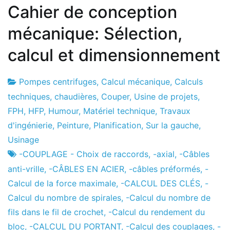
Cahier de conception
mécanique: Sélection,
calcul et dimensionnement
Pompes centrifuges
,
Calcul mécanique
,
Calculs
Usine
7
techniques
,
chaudières
,
Couper
,
Usine de projets
,
de
le
FPH
,
HFP
,
Humour
,
Matériel technique
,
Travaux
projets
décembre
d'ingénierie
,
Peinture
,
Planification
,
Sur la gauche
,
de
Usinage
2012
-COUPLAGE - Choix de raccords
,
-axial
,
-Câbles
anti-vrille
,
-CÂBLES EN ACIER
,
-câbles préformés
,
-
Calcul de la force maximale
,
-CALCUL DES CLÉS
,
-
Calcul du nombre de spirales
,
-Calcul du nombre de
fils dans le fil de crochet
,
-Calcul du rendement du
bloc
,
-CALCUL DU PORTANT
,
-Calcul des couplages
,
-