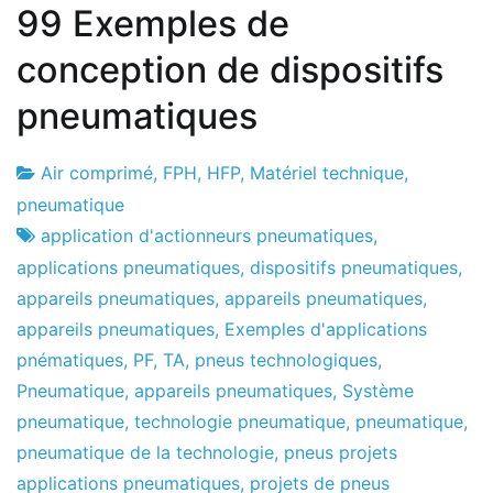
99 Exemples de
conception de dispositifs
pneumatiques
Air comprimé
,
FPH
,
HFP
,
Matériel technique
,
Usine
30
pneumatique
de
le
application d'actionneurs pneumatiques
,
projets
décembre
applications pneumatiques
,
dispositifs pneumatiques
,
de
appareils pneumatiques
,
appareils pneumatiques
,
2010
appareils pneumatiques
,
Exemples d'applications
pnématiques
,
PF
,
TA
,
pneus technologiques
,
Pneumatique
,
appareils pneumatiques
,
Système
pneumatique
,
technologie pneumatique
,
pneumatique
,
pneumatique de la technologie
,
pneus projets
applications pneumatiques
,
projets de pneus