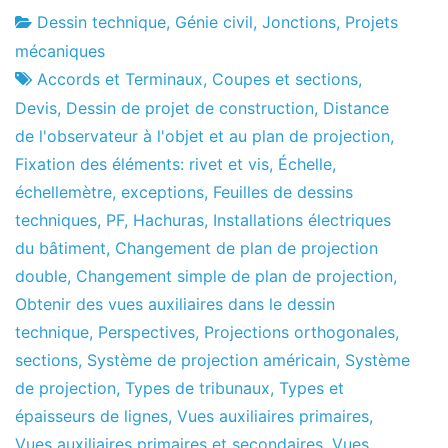
Dessin technique
,
Génie civil
,
Jonctions
,
Projets
Usine
23
mécaniques
de
de
Accords et Terminaux
,
Coupes et sections
,
projets
janvier
Devis
,
Dessin de projet de construction
,
Distance
de
de l'observateur à l'objet et au plan de projection
,
2012
Fixation des éléments: rivet et vis
,
Échelle
,
échellemètre
,
exceptions
,
Feuilles de dessins
techniques
,
PF
,
Hachuras
,
Installations électriques
du bâtiment
,
Changement de plan de projection
double
,
Changement simple de plan de projection
,
Obtenir des vues auxiliaires dans le dessin
technique
,
Perspectives
,
Projections orthogonales
,
sections
,
Système de projection américain
,
Système
de projection
,
Types de tribunaux
,
Types et
épaisseurs de lignes
,
Vues auxiliaires primaires
,
Vues auxiliaires primaires et secondaires
,
Vues