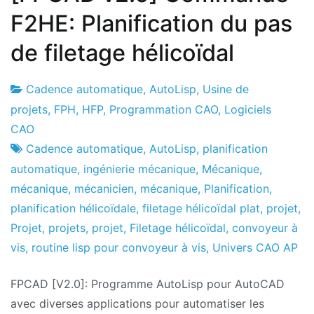
F2HE: Planification du pas
de filetage hélicoïdal
Cadence automatique
,
AutoLisp
,
Usine de
Usine
20
projets
,
FPH
,
HFP
,
Programmation CAO
,
Logiciels
de
le
CAO
projets
juillet
Cadence automatique
,
AutoLisp
,
planification
le
automatique
,
ingénierie mécanique
,
Mécanique
,
2021
mécanique
,
mécanicien
,
mécanique
,
Planification
,
planification hélicoïdale
,
filetage hélicoïdal plat
,
projet
,
Projet
,
projets
,
projet
,
Filetage hélicoïdal
,
convoyeur à
vis
,
routine lisp pour convoyeur à vis
,
Univers CAO AP
FPCAD [V2.0]: Programme AutoLisp pour AutoCAD
avec diverses applications pour automatiser les