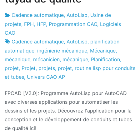
Cadence automatique
,
AutoLisp
,
Usine de
Usine
20
projets
,
FPH
,
HFP
,
Programmation CAO
,
Logiciels
de
le
CAO
projets
juillet
Cadence automatique
,
AutoLisp
,
planification
le
automatique
,
ingénierie mécanique
,
Mécanique
,
2021
mécanique
,
mécanicien
,
mécanique
,
Planification
,
projet
,
Projet
,
projets
,
projet
,
routine lisp pour conduits
et tubes
,
Univers CAO AP
FPCAD [V2.0]: Programme AutoLisp pour AutoCAD
avec diverses applications pour automatiser les
dessins et les projets. Découvrez l'application pour la
conception et le développement de conduits et tubes
de qualité ici!