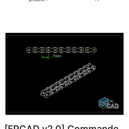
[FPCAD v2.0] Commande