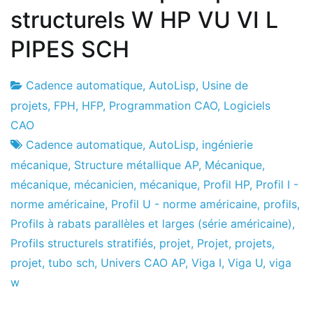
structurels W HP VU VI L
PIPES SCH
Cadence automatique
,
AutoLisp
,
Usine de
Usine
20
projets
,
FPH
,
HFP
,
Programmation CAO
,
Logiciels
de
le
CAO
projets
juillet
Cadence automatique
,
AutoLisp
,
ingénierie
le
mécanique
,
Structure métallique AP
,
Mécanique
,
2021
mécanique
,
mécanicien
,
mécanique
,
Profil HP
,
Profil I -
norme américaine
,
Profil U - norme américaine
,
profils
,
Profils à rabats parallèles et larges (série américaine)
,
Profils structurels stratifiés
,
projet
,
Projet
,
projets
,
projet
,
tubo sch
,
Univers CAO AP
,
Viga I
,
Viga U
,
viga
w