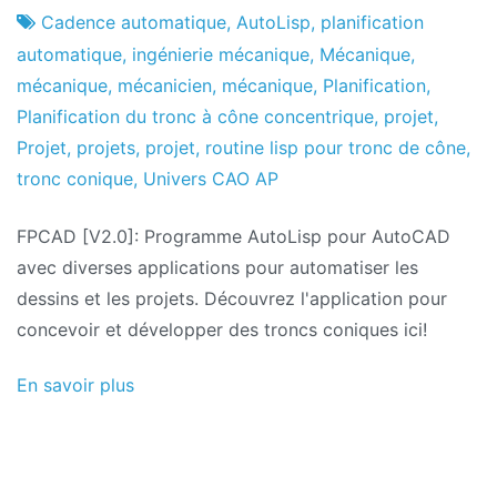
projets
juillet
Cadence automatique
,
AutoLisp
,
planification
le
automatique
,
ingénierie mécanique
,
Mécanique
,
2021
mécanique
,
mécanicien
,
mécanique
,
Planification
,
Planification du tronc à cône concentrique
,
projet
,
Projet
,
projets
,
projet
,
routine lisp pour tronc de cône
,
tronc conique
,
Univers CAO AP
FPCAD [V2.0]: Programme AutoLisp pour AutoCAD
avec diverses applications pour automatiser les
dessins et les projets. Découvrez l'application pour
concevoir et développer des troncs coniques ici!
En savoir plus