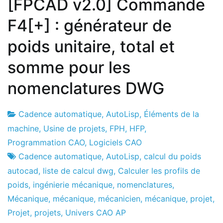
[FPCAD v2.0] Commande
F4[+] : générateur de
poids unitaire, total et
somme pour les
nomenclatures DWG
Cadence automatique
,
AutoLisp
,
Éléments de la
Usine
21
machine
,
Usine de projets
,
FPH
,
HFP
,
de
le
Programmation CAO
,
Logiciels CAO
projets
juillet
Cadence automatique
,
AutoLisp
,
calcul du poids
le
autocad
,
liste de calcul dwg
,
Calculer les profils de
2021
poids
,
ingénierie mécanique
,
nomenclatures
,
Mécanique
,
mécanique
,
mécanicien
,
mécanique
,
projet
,
Projet
,
projets
,
Univers CAO AP