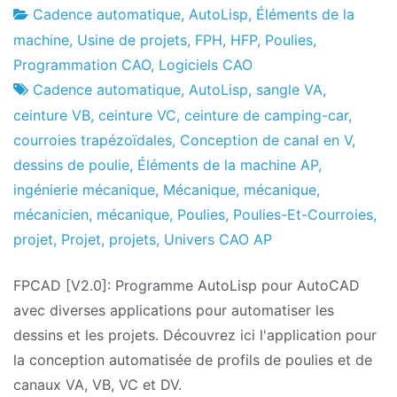
Cadence automatique
,
AutoLisp
,
Éléments de la
Usine
22
machine
,
Usine de projets
,
FPH
,
HFP
,
Poulies
,
de
le
Programmation CAO
,
Logiciels CAO
projets
juillet
Cadence automatique
,
AutoLisp
,
sangle VA
,
le
ceinture VB
,
ceinture VC
,
ceinture de camping-car
,
2021
courroies trapézoïdales
,
Conception de canal en V
,
dessins de poulie
,
Éléments de la machine AP
,
ingénierie mécanique
,
Mécanique
,
mécanique
,
mécanicien
,
mécanique
,
Poulies
,
Poulies-Et-Courroies
,
projet
,
Projet
,
projets
,
Univers CAO AP
FPCAD [V2.0]: Programme AutoLisp pour AutoCAD
avec diverses applications pour automatiser les
dessins et les projets. Découvrez ici l'application pour
la conception automatisée de profils de poulies et de
canaux VA, VB, VC et DV.