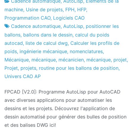
Cadence automatique
,
AutoLisp
,
Éléments de la
Usine
21
machine
,
Usine de projets
,
FPH
,
HFP
,
de
le
Programmation CAO
,
Logiciels CAO
projets
juillet
Cadence automatique
,
AutoLisp
,
positionner les
le
ballons
,
ballons dans le dessin
,
calcul du poids
2021
autocad
,
liste de calcul dwg
,
Calculer les profils de
poids
,
ingénierie mécanique
,
nomenclatures
,
Mécanique
,
mécanique
,
mécanicien
,
mécanique
,
projet
,
Projet
,
projets
,
routine pour les ballons de position
,
Univers CAO AP
FPCAD [V2.0]: Programme AutoLisp pour AutoCAD
avec diverses applications pour automatiser les
dessins et les projets. Découvrez l'application de
dessin automatisé pour générer des bulles de position
et des balises DWG ici!