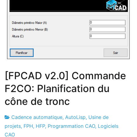
[FPCAD v2.0] Commande
F2CO: Planification du
cône de tronc
Cadence automatique
,
AutoLisp
,
Usine de
Usine
20
projets
,
FPH
,
HFP
,
Programmation CAO
,
Logiciels
de
le
CAO