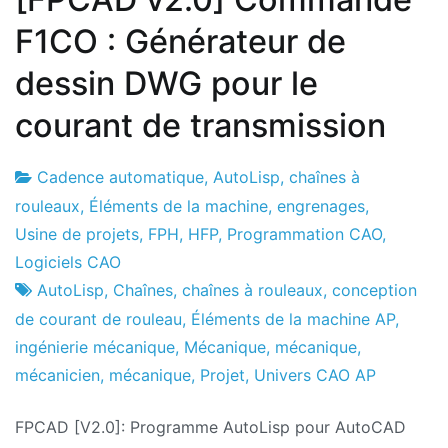
F1CO : Générateur de
dessin DWG pour le
courant de transmission
Cadence automatique
,
AutoLisp
,
chaînes à
Usine
25
rouleaux
,
Éléments de la machine
,
engrenages
,
de
le
Usine de projets
,
FPH
,
HFP
,
Programmation CAO
,
projets
juillet
Logiciels CAO
le
AutoLisp
,
Chaînes
,
chaînes à rouleaux
,
conception
2021
de courant de rouleau
,
Éléments de la machine AP
,
ingénierie mécanique
,
Mécanique
,
mécanique
,
mécanicien
,
mécanique
,
Projet
,
Univers CAO AP
FPCAD [V2.0]: Programme AutoLisp pour AutoCAD