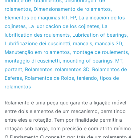
montaje de rodamientos
,
desmontagem de
rolamentos
,
Dimensionamento de rolamentos
,
Elementos de maquinas RT
,
FP
,
La alineación de los
cojinetes
,
La lubricación de los cojinetes
,
La
lubrification des roulements
,
Lubrication of bearings
,
Lubrificazione dei cuscinetti
,
mancais
,
mancais 3D
,
Manutenção em rolamentos
,
montage de roulements
,
montaggio di cuscinetti
,
mounting of bearings
,
MT
,
portant
,
Rolamentos
,
rolamentos 3D
,
Rolamentos de
Esferas
,
Rolamentos de Rolos
,
teniendo
,
tipos de
rolamentos
Rolamento é uma peça que garante a ligação móvel
entre dois elementos de um mecanismo, permitindo
entre eles a rotação. Tem por finalidade permitir a
rotação sob carga, com precisão e com atrito mínimo.
O Fundamento O conceito por trás de um rolamento é