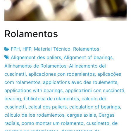
Rolamentos
FPH
,
HFP
,
Material Técnico
,
Rolamentos
Fabrica
13
Alignement des paliers
,
Alignment of bearings
,
do
de
Alinhamento de Rolamentos
,
Allineamento dei
Projeto
Janeiro
cuscinetti
,
aplicaciones con rodamientos
,
aplicações
de
com rolamentos
,
applications avec des roulements
,
2011
applications with bearings
,
applicazioni con cuscinetti
,
bearing
,
biblioteca de rolamentos
,
calcolo dei
cuscinetti
,
calcul des paliers
,
calculation of bearings
,
cálculo de los rodamientos
,
cargas axiais
,
Cargas
radiais
,
como montar um rolamento
,
cuscinetto
,
de