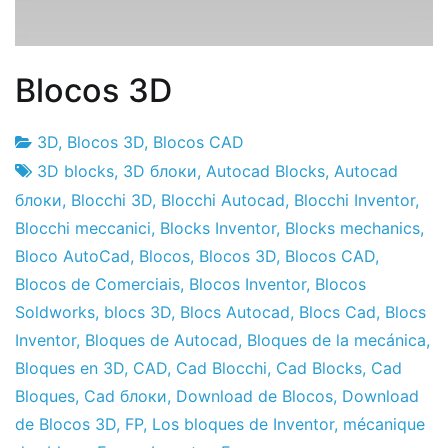
Blocos 3D
3D
,
Blocos 3D
,
Blocos CAD
Fabrica
5
3D blocks
,
3D блоки
,
Autocad Blocks
,
Autocad
do
de
блоки
,
Blocchi 3D
,
Blocchi Autocad
,
Blocchi Inventor
,
Projeto
Janeiro
Blocchi meccanici
,
Blocks Inventor
,
Blocks mechanics
,
de
Bloco AutoCad
,
Blocos
,
Blocos 3D
,
Blocos CAD
,
2011
Blocos de Comerciais
,
Blocos Inventor
,
Blocos
Soldworks
,
blocs 3D
,
Blocs Autocad
,
Blocs Cad
,
Blocs
Inventor
,
Bloques de Autocad
,
Bloques de la mecánica
,
Bloques en 3D
,
CAD
,
Cad Blocchi
,
Cad Blocks
,
Cad
Bloques
,
Cad блоки
,
Download de Blocos
,
Download
de Blocos 3D
,
FP
,
Los bloques de Inventor
,
mécanique