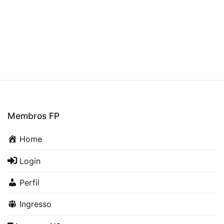
–
Bomba
de
concreto
Membros FP
Home
Login
Perfil
Ingresso