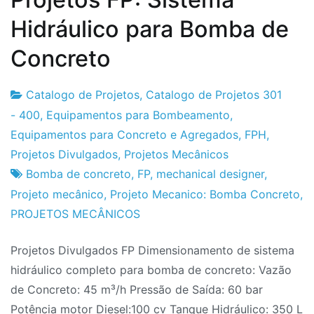
Hidráulico para Bomba de
Concreto
Catalogo de Projetos
,
Catalogo de Projetos 301
Fabrica
29
- 400
,
Equipamentos para Bombeamento
,
do
de
Equipamentos para Concreto e Agregados
,
FPH
,
Projeto
Maio
Projetos Divulgados
,
Projetos Mecânicos
de
Bomba de concreto
,
FP
,
mechanical designer
,
2020
Projeto mecânico
,
Projeto Mecanico: Bomba Concreto
,
PROJETOS MECÂNICOS
Projetos Divulgados FP Dimensionamento de sistema
hidráulico completo para bomba de concreto: Vazão
de Concreto: 45 m³/h Pressão de Saída: 60 bar
Potência motor Diesel:100 cv Tanque Hidráulico: 350 L