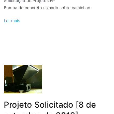
Solicitação de Projetos FP
2018
Bomba de concreto usinado sobre caminhao
Ler mais
Projeto Solicitado [8 de