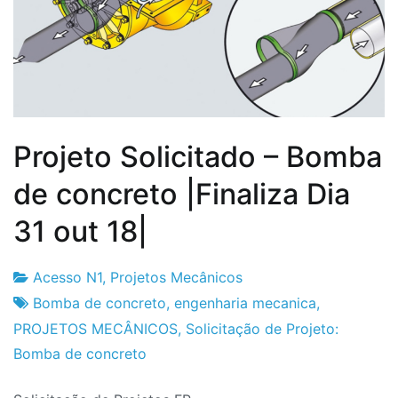
Projeto Solicitado – Bomba
de concreto |Finaliza Dia
31 out 18|
Acesso N1
,
Projetos Mecânicos
Fabrica
28
Bomba de concreto
,
engenharia mecanica
,
do
de
PROJETOS MECÂNICOS
,
Solicitação de Projeto:
Projeto
Junho
Bomba de concreto
de