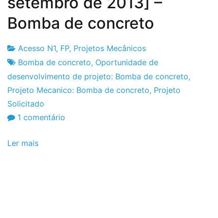
setembro de 2013] –
Bomba de concreto
Acesso N1
,
FP
,
Projetos Mecânicos
Fabrica
8
Bomba de concreto
,
Oportunidade de
do
de
desenvolvimento de projeto: Bomba de concreto
,
Projeto
Setembro
Projeto Mecanico: Bomba de concreto
,
Projeto
de
Solicitado
2013
em
1 comentário
Projeto
Ler mais
Solicitado
[8
de
setembro
de
2013]