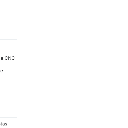
te CNC
de
stas