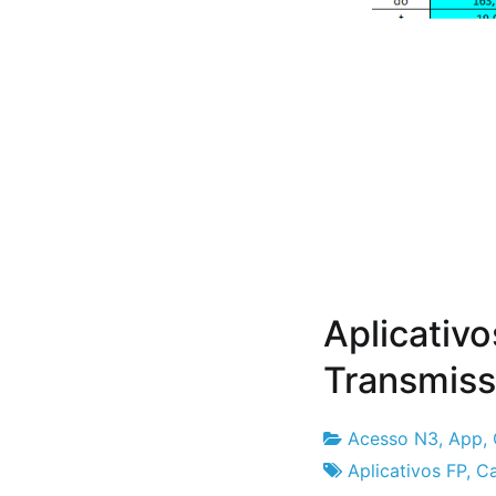
Aplicativo
Transmiss
Acesso N3
,
App
,
Fabrica
2
Aplicativos FP
,
Ca