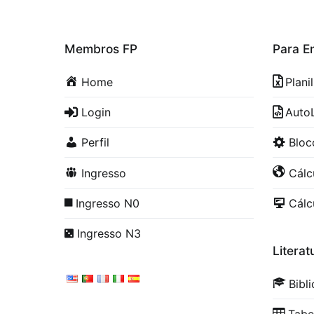
Membros FP
Para E
Home
Plani
Login
Auto
Perfil
Blo
Ingresso
Cálc
Ingresso N0
Cálc
Ingresso N3
Literat
Bibl