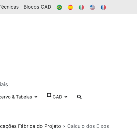
BR
ES
IT
EN
FR
Técnicas
Blocos CAD
iais
cervo & Tabelas
CAD
icações Fábrica do Projeto
Calculo dos Eixos