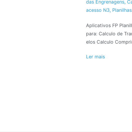
do
de
das Engrenagens
,
Ca
Projeto
Julho
acesso N3
,
Planilha
de
Aplicativos FP Plani
2020
para: Calculo de Tr
elos Calculo Compr
Ler mais