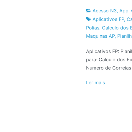
Acesso N3
,
App
,
Fabrica
21
Aplicativos FP
,
Ca
do
de
Polias
,
Calculo dos 
Projeto
Julho
Maquinas AP
,
Planil
de
Aplicativos FP: Plan
2020
para: Calculo dos E
Numero de Correias
Ler mais