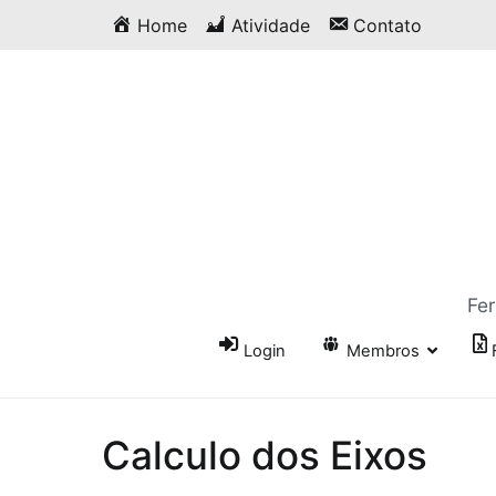
Saltar
Home
Atividade
Contato
para
o
conteúdo
Fer
Login
Membros
Calculo dos Eixos