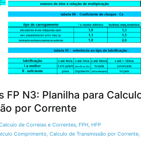
s FP N3: Planilha para Calcul
ão por Corrente
Calculo de Correias e Correntes
,
FPH
,
HFP
lculo Comprimento
,
Calculo de Transmissão por Corrente