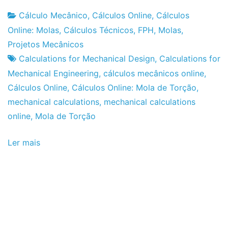
Cálculo Mecânico
,
Cálculos Online
,
Cálculos
Fabrica
1
Online: Molas
,
Cálculos Técnicos
,
FPH
,
Molas
,
do
de
Projetos Mecânicos
Projeto
Abril
Calculations for Mechanical Design
,
Calculations for
de
Mechanical Engineering
,
cálculos mecânicos online
,
2012
Cálculos Online
,
Cálculos Online: Mola de Torção
,
mechanical calculations
,
mechanical calculations
online
,
Mola de Torção
Ler mais