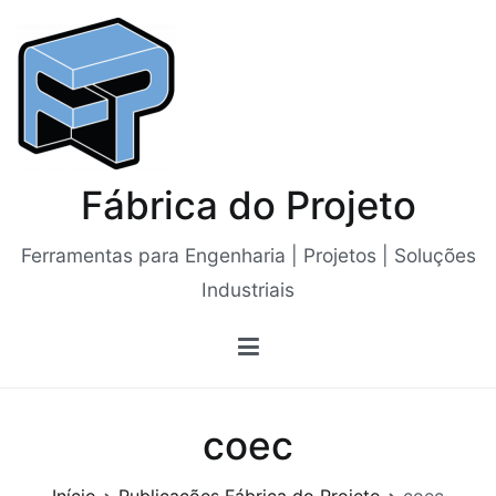
Saltar
para
o
conteúdo
Fábrica do Projeto
Ferramentas para Engenharia | Projetos | Soluções
Industriais
coec