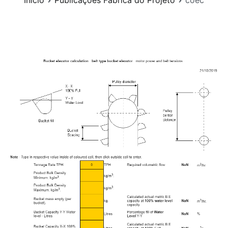
Início
Publicações Fábrica do Projeto
coec