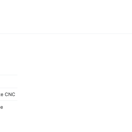
te CNC
de