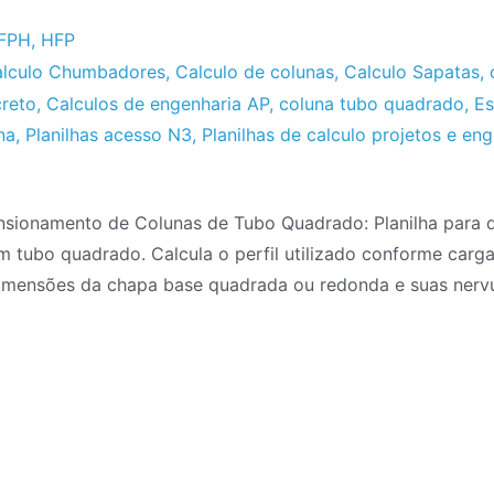
FPH
,
HFP
lculo Chumbadores
,
Calculo de colunas
,
Calculo Sapatas
,
creto
,
Calculos de engenharia AP
,
coluna tubo quadrado
,
Es
na
,
Planilhas acesso N3
,
Planilhas de calculo projetos e en
nsionamento de Colunas de Tubo Quadrado: Planilha para
 tubo quadrado. Calcula o perfil utilizado conforme carga 
imensões da chapa base quadrada ou redonda e suas nervu