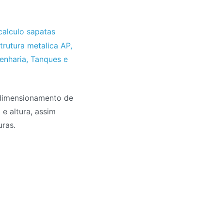
calculo sapatas
trutura metalica AP
,
genharia
,
Tanques e
 dimensionamento de
e altura, assim
ras.