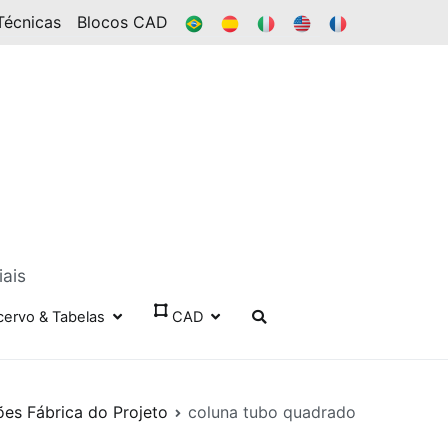
BR
ES
IT
EN
FR
Técnicas
Blocos CAD
iais
cervo & Tabelas
CAD
ões Fábrica do Projeto
coluna tubo quadrado