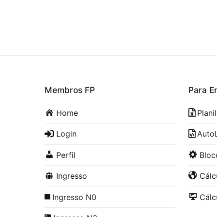
Membros FP
Para E
Home
Plani
Login
Auto
Perfil
Blo
Ingresso
Cálc
Ingresso N0
Cálc