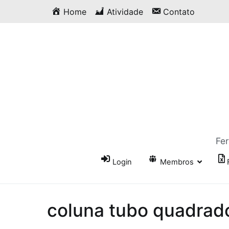
Saltar
Home
Atividade
Contato
para
o
conteúdo
Fer
Login
Membros
coluna tubo quadrad