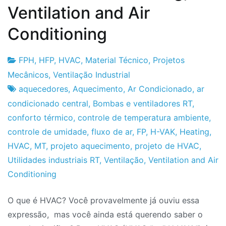
Ventilation and Air
Conditioning
FPH
,
HFP
,
HVAC
,
Material Técnico
,
Projetos
Fabrica
8
Mecânicos
,
Ventilação Industrial
do
de
aquecedores
,
Aquecimento
,
Ar Condicionado
,
ar
Projeto
Abril
condicionado central
,
Bombas e ventiladores RT
,
de
conforto térmico
,
controle de temperatura ambiente
,
2010
controle de umidade
,
fluxo de ar
,
FP
,
H-VAK
,
Heating
,
HVAC
,
MT
,
projeto aquecimento
,
projeto de HVAC
,
Utilidades industriais RT
,
Ventilação
,
Ventilation and Air
Conditioning
O que é HVAC? Você provavelmente já ouviu essa
expressão, mas você ainda está querendo saber o