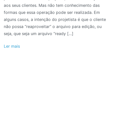
aos seus clientes. Mas não tem conhecimento das
e
formas que essa operação pode ser realizada. Em
Enviar
alguns casos, a intenção do projetista é que o cliente
para
não possa “reaproveitar” o arquivo para edição, ou
Clientes
seja, que seja um arquivo “ready […]
Desenhos
em
Ler mais
Autocad