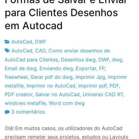
para Clientes Desenhos
em Autocad
AutoCad
,
DWF
Fabrica
21
AutoCad
,
CAD
,
Como enviar desenhos de
do
de
AutoCad para Clientes
,
Desenhos dwg
,
DWF
,
dwg
,
Projeto
Fevereiro
Email de dwg
,
Enviando dwg
,
Exportar
,
FP
,
de
freewheel
,
Gerar pdf do dwg
,
Imprimir Jpg
,
Imprimir
2010
metafile
,
Imprimir no AutoCad
,
Imprimir pdf
,
PDF
,
PDF creator
,
Salvar no AutoCad
,
Universo CAD RT
,
windows metafile
,
Word com dwg
em
3 comentários
Formas
Olá! Em muitos casos, os utilizadores do AutoCad
de
precisam remeter seus projetos, estudos ou Layouts
Salvar