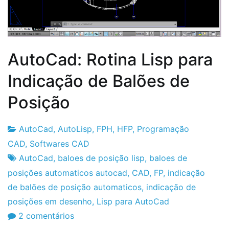
AutoCad: Rotina Lisp para
Indicação de Balões de
Posição
AutoCad
,
AutoLisp
,
FPH
,
HFP
,
Programação
Fabrica
21
CAD
,
Softwares CAD
do
de
AutoCad
,
baloes de posição lisp
,
baloes de
Projeto
Maio
posições automaticos autocad
,
CAD
,
FP
,
indicação
de
de balões de posição automaticos
,
indicação de
2013
posições em desenho
,
Lisp para AutoCad
em
2 comentários