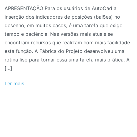
AutoCad:
APRESENTAÇÃO Para os usuários de AutoCad a
Rotina
inserção dos indicadores de posições (balões) no
Lisp
desenho, em muitos casos, é uma tarefa que exige
para
tempo e paciência. Nas versões mais atuais se
Indicação
encontram recursos que realizam com mais facilidade
de
esta função. A Fábrica do Projeto desenvolveu uma
Balões
rotina lisp para tornar essa uma tarefa mais prática. A
de
[…]
Posição
Ler mais