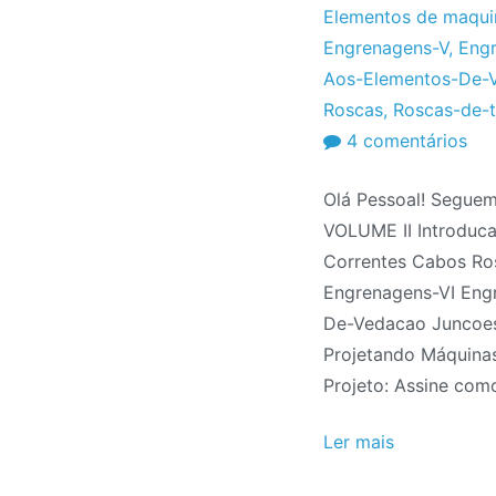
Projeto
Julho
Elementos de maqui
de
Engrenagens-V
,
Engr
2010
Aos-Elementos-De-
Roscas
,
Roscas-de-
em
4 comentários
Apo
Olá Pessoal! Seguem
de
VOLUME II Introduc
Ele
Correntes Cabos Ros
de
Engrenagens-VI Eng
Máq
De-Vedacao Juncoes-I
II
Projetando Máquinas
do
Projeto: Assine co
Tel
20
Ler mais