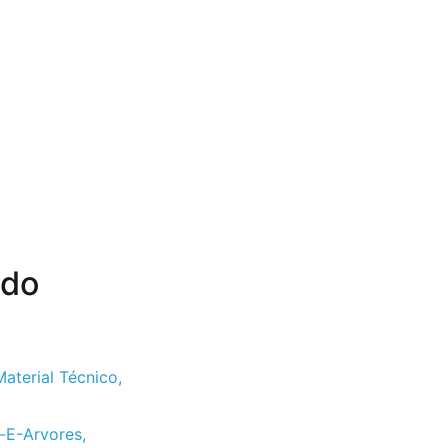
 do
Material Técnico
,
-E-Arvores
,