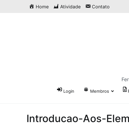
Saltar
Home
Atividade
Contato
para
o
conteúdo
Fer
Login
Membros
Introducao-Aos-Ele