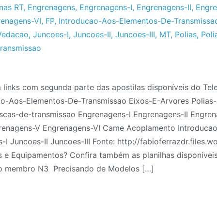
nas RT
,
Engrenagens
,
Engrenagens-I
,
Engrenagens-II
,
Engre
enagens-VI
,
FP
,
Introducao-Aos-Elementos-De-Transmissa
Vedacao
,
Juncoes-I
,
Juncoes-II
,
Juncoes-III
,
MT
,
Polias
,
Poli
transmissao
stilas
 links com segunda parte das apostilas disponíveis do Tel
ao-Aos-Elementos-De-Transmissao Eixos-E-Arvores Polias-
mentos
cas-de-transmissao Engrenagens-I Engrenagens-II Engrena
renagens-V Engrenagens-VI Came Acoplamento Introduca
uinas
 Juncoes-II Juncoes-III Fonte: http://fabioferrazdr.files.
 e Equipamentos? Confira também as planilhas disponíveis
mo membro N3 Precisando de Modelos […]
ecurso
00