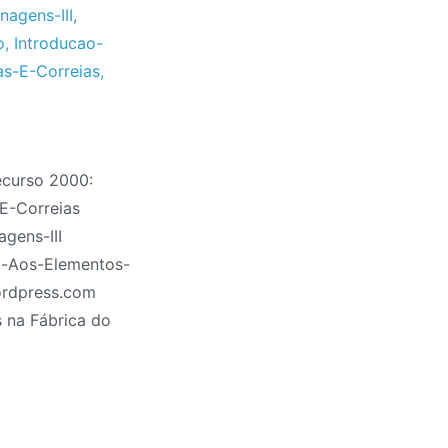
nagens-III
,
o
,
Introducao-
as-E-Correias
,
ecurso 2000:
E-Correias
gens-III
o-Aos-Elementos-
wordpress.com
 na Fábrica do