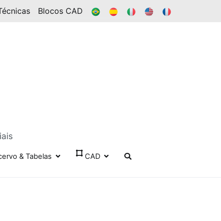
BR
ES
IT
EN
FR
Técnicas
Blocos CAD
iais
cervo & Tabelas
CAD