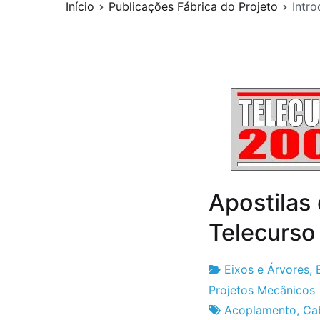
Início
Publicações Fábrica do Projeto
Intr
Apostilas
Telecurso
Eixos e Árvores
,
Fabrica
23
Projetos Mecânicos
do
de
Acoplamento
,
Ca