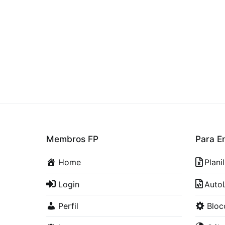
Membros FP
Para E
Home
Plani
Login
Auto
Perfil
Blo