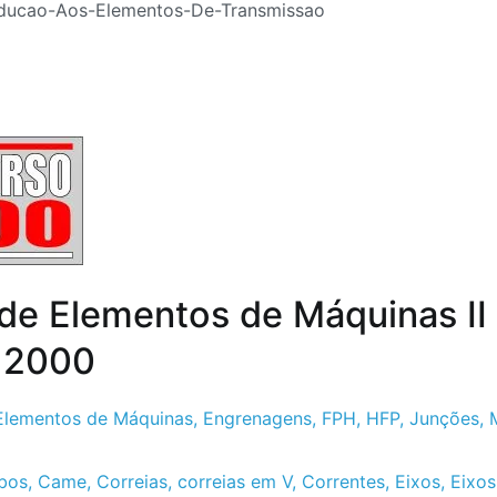
oducao-Aos-Elementos-De-Transmissao
 de Elementos de Máquinas II
 2000
Elementos de Máquinas
,
Engrenagens
,
FPH
,
HFP
,
Junções
,
bos
,
Came
,
Correias
,
correias em V
,
Correntes
,
Eixos
,
Eixos