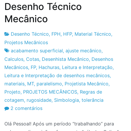
Desenho Técnico
Mecânico
Desenho Técnico
,
FPH
,
HFP
,
Material Técnico
,
Fabrica
8
Projetos Mecânicos
do
de
acabamento superficial
,
ajuste mecânico
,
Projeto
Março
Calculos
,
Cotas
,
Desenhista Mecânico
,
Desenhos
de
Mecânicos
,
FP
,
Hachuras
,
Leitura e Interpretação
,
2010
Leitura e Interpretação de desenhos mecânicos
,
materiais
,
MT
,
paralelismo
,
Projetista Mecânico
,
Projeto
,
PROJETOS MECÂNICOS
,
Regras de
cotagem
,
rugosidade
,
Simbologia
,
tolerância
em
2 comentários
Leitura
Olá Pessoal! Após um período “trabalhando” para
e