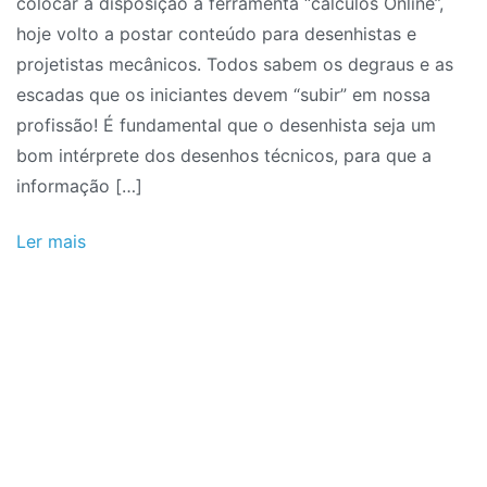
colocar a disposição a ferramenta “cálculos Online”,
Interpretação
hoje volto a postar conteúdo para desenhistas e
de
projetistas mecânicos. Todos sabem os degraus e as
Desenho
escadas que os iniciantes devem “subir” em nossa
Técnico
profissão! É fundamental que o desenhista seja um
Mecânico
bom intérprete dos desenhos técnicos, para que a
informação […]
Ler mais