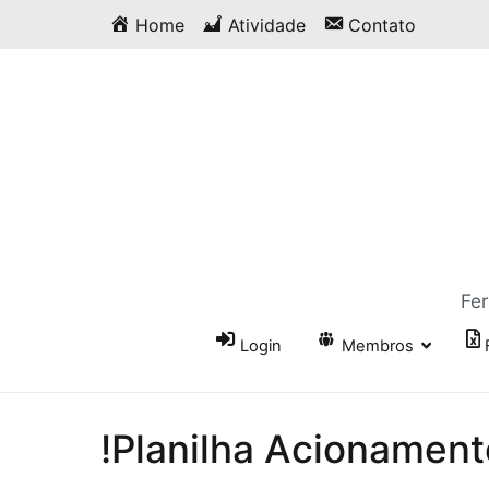
Saltar
Home
Atividade
Contato
para
o
conteúdo
Fer
Login
Membros
!Planilha Acionament