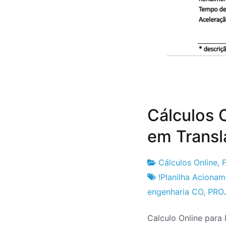
Cálculos 
em Transl
Cálculos Online
,
Fabrica
26
!Planilha Aciona
do
de
engenharia CO
,
PRO
Projeto
Junho
Calculo Online para
de