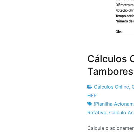
Cálculos 
Tambores 
Cálculos Online
,
C
Fabrica
31
HFP
do
de
!Planilha Aciona
Projeto
Agosto
Rotativo
,
Calculo A
de
Calcula o acionamen
2020