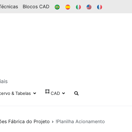
BR
ES
IT
EN
FR
Técnicas
Blocos CAD
iais
cervo & Tabelas
CAD
ões Fábrica do Projeto
!Planilha Acionamento