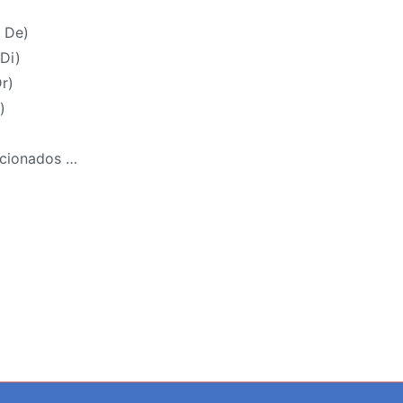
 De)
Di)
r)
)
acionados …