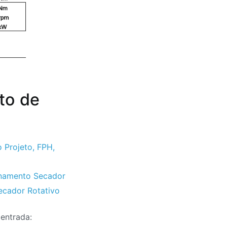
to de
o Projeto
,
FPH
,
onamento Secador
ecador Rotativo
 entrada: