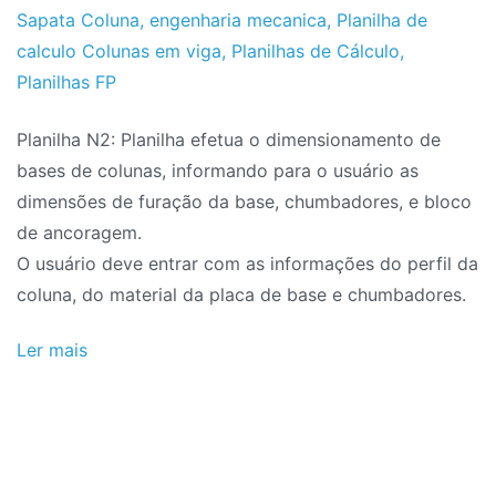
do
de
Sapata Coluna
,
engenharia mecanica
,
Planilha de
Projeto
Agosto
calculo Colunas em viga
,
Planilhas de Cálculo
,
de
Planilhas FP
2018
Planilha N2: Planilha efetua o dimensionamento de
bases de colunas, informando para o usuário as
dimensões de furação da base, chumbadores, e bloco
de ancoragem.
O usuário deve entrar com as informações do perfil da
coluna, do material da placa de base e chumbadores.
Ler mais