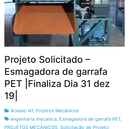
Projeto Solicitado –
Esmagadora de garrafa
PET |Finaliza Dia 31 dez
19|
Acesso N1
,
Projetos Mecânicos
Fabrica
11
engenharia mecanica
,
Esmagadora de garrafa PET
,
do
de
PROJETOS MECÂNICOS
,
Solicitação de Projeto: