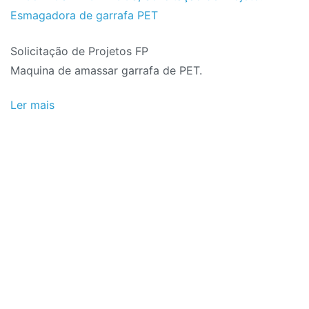
Projeto
Dezembro
Esmagadora de garrafa PET
de
Solicitação de Projetos FP
2018
Maquina de amassar garrafa de PET.
Ler mais