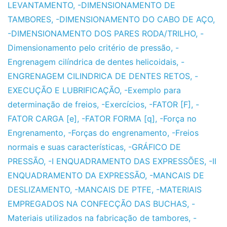
LEVANTAMENTO
,
-DIMENSIONAMENTO DE
TAMBORES
,
-DIMENSIONAMENTO DO CABO DE AÇO
,
-DIMENSIONAMENTO DOS PARES RODA/TRILHO
,
-
Dimensionamento pelo critério de pressão
,
-
Engrenagem cilíndrica de dentes helicoidais
,
-
ENGRENAGEM CILINDRICA DE DENTES RETOS
,
-
EXECUÇÃO E LUBRIFICAÇÃO
,
-Exemplo para
determinação de freios
,
-Exercícios
,
-FATOR [F]
,
-
FATOR CARGA [e]
,
-FATOR FORMA [q]
,
-Força no
Engrenamento
,
-Forças do engrenamento
,
-Freios
normais e suas características
,
-GRÁFICO DE
PRESSÃO
,
-I ENQUADRAMENTO DAS EXPRESSÕES
,
-II
ENQUADRAMENTO DA EXPRESSÃO
,
-MANCAIS DE
DESLIZAMENTO
,
-MANCAIS DE PTFE
,
-MATERIAIS
EMPREGADOS NA CONFECÇÃO DAS BUCHAS
,
-
Materiais utilizados na fabricação de tambores
,
-