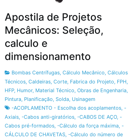
Apostila de Projetos
Mecânicos: Seleção,
calculo e
dimensionamento
Bombas Centrífugas
,
Cálculo Mecânico
,
Cálculos
Fábrica
7
Técnicos
,
Caldeiras
,
Corte
,
Fabrica do Projeto
,
FPH
,
do
de
HFP
,
Humor
,
Material Técnico
,
Obras de Engenharia
,
Projeto
Dezembro
Pintura
,
Planificação
,
Solda
,
Usinagem
de
-ACOPLAMENTO - Escolha dos acoplamentos
,
-
2012
Axiais
,
-Cabos anti-giratórios
,
-CABOS DE AÇO
,
-
Cabos pré-formados
,
-Cálculo da força máxima
,
-
CÁLCULO DE CHAVETAS
,
-Cálculo do número de